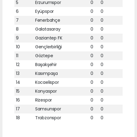
5
Erzurumspor
0
0
6
Eyüpspor
0
0
7
Fenerbahçe
0
0
8
Galatasaray
0
0
9
Gaziantep FK
0
0
10
Gençlerbirliği
0
0
11
Göztepe
0
0
12
Başakşehir
0
0
13
Kasımpaşa
0
0
14
Kocaelispor
0
0
15
Konyaspor
0
0
16
Rizespor
0
0
17
Samsunspor
0
0
18
Trabzonspor
0
0