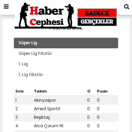
Puan Durumu
Süper Lig
Süper Lig Fikstür
1. Lig
1. Lig Fikstür
Sıra
Takım
O
Puan
1
Alanyaspor
0
0
2
Amed Sportif
0
0
3
Beşiktaş
0
0
4
Arca Çorum FK
0
0