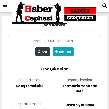
Seri İlanlar
Ara
İlan Ekle
Öne Çıkanlar
Spor Salonları
İnşaat Firmaları
Satış temsilcisi
Sermamik yapacak
usta
İnşaat Firmaları
Uzman yazılımcı