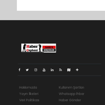
Pro-0.145
Hakkımızda
Kullanım Şartları
Yayın İlkeleri
Whatsapp İhbar
Veri Politikası
Haber Gönder