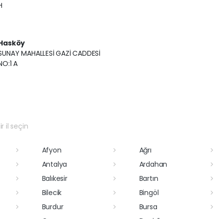
H
Hasköy
SUNAY MAHALLESİ GAZİ CADDESİ
NO:1 A
r il seçin
Afyon
Ağrı
Antalya
Ardahan
Balıkesir
Bartın
Bilecik
Bingöl
Burdur
Bursa