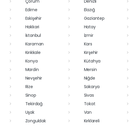
Çorum
Denizli
Edirne
Elazığ
Eskişehir
Gaziantep
Hakkari
Hatay
İstanbul
İzmir
Karaman
Kars
Kırıkkale
Kırşehir
Konya
Kütahya
Mardin
Mersin
Nevşehir
Niğde
Rize
Sakarya
Sinop
Sivas
Tekirdağ
Tokat
Uşak
Van
Zonguldak
Kırklareli