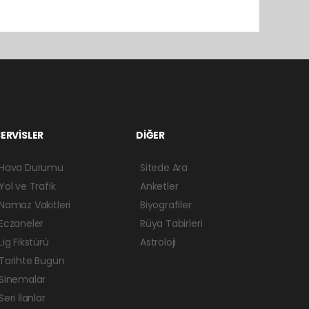
ERVİSLER
DİĞER
Hava Durumu
Sitede Ara
Yol ve Trafik
Anketler
Namaz Vakitleri
Biyografiler
Eczaneler
Rüya Tabirleri
Lig Fikstürü
Astroloji
Tarihte Bugün
Sinemalar
Seri İlanlar