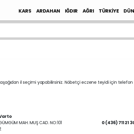
KARS
ARDAHAN
IĞDIR
AĞRI
TÜRKİYE
DÜN
 aşağıdan il seçimi yapabilirsiniz. Nöbetçi eczene teyidi için telefon
Varto
GÜMGÜM MAH. MUŞ CAD. NO:101
0 (436) 711 21 3
2