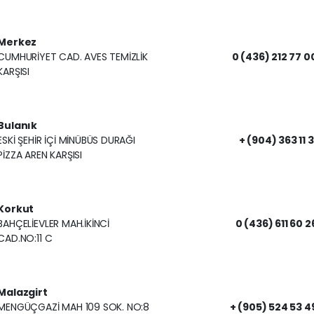
Merkez
CUMHURİYET CAD. AVES TEMİZLİK
0 (436) 212 77 0
KARŞISI
Bulanık
ESKİ ŞEHİR İÇİ MİNÜBÜS DURAĞI
+ (904) 363 11 3
PİZZA AREN KARŞISI
Korkut
BAHÇELİEVLER MAH.İKİNCİ
0 (436) 611 60 2
CAD.NO:11 C
Malazgirt
MENGÜÇGAZİ MAH 109 SOK. NO:8
+ (905) 524 53 4