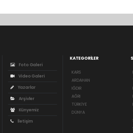
KATEGORİLER
S
Foto Galeri
KARS
Video Galeri
ARDAHAN
Yazarlar
IĞDIR
AĞRI
Arşivler
TÜRKİYE
Künyemiz
DÜNYA
İletişim