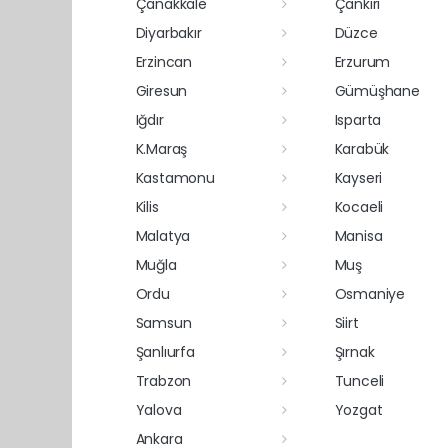
Çanakkale
Çankırı
Diyarbakır
Düzce
Erzincan
Erzurum
Giresun
Gümüşhane
Iğdır
Isparta
K.Maraş
Karabük
Kastamonu
Kayseri
Kilis
Kocaeli
Malatya
Manisa
Muğla
Muş
Ordu
Osmaniye
Samsun
Siirt
Şanlıurfa
Şırnak
Trabzon
Tunceli
Yalova
Yozgat
Ankara