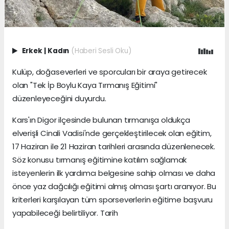
Erkek
|
Kadın
(Haberi Sesli Oku)
Kulüp, doğaseverleri ve sporcuları bir araya getirecek
olan "Tek İp Boylu Kaya Tırmanış Eğitimi"
düzenleyeceğini duyurdu.
Kars'ın Digor ilçesinde bulunan tırmanışa oldukça
elverişli Cinali Vadisi'nde gerçekleştirilecek olan eğitim,
17 Haziran ile 21 Haziran tarihleri arasında düzenlenecek.
Söz konusu tırmanış eğitimine katılım sağlamak
isteyenlerin ilk yardımcı belgesine sahip olması ve daha
önce yaz dağcılığı eğitimi almış olması şartı aranıyor. Bu
kriterleri karşılayan tüm sporseverlerin eğitime başvuru
yapabileceği belirtiliyor. Tarih