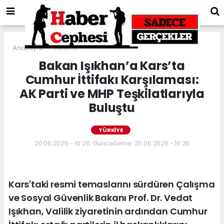
Anasayfa
TÜRKİYE
Bakan Işıkhan’a Kars’ta
Cumhur İttifakı Karşılaması:
AK Parti ve MHP Teşkilatlarıyla
Buluştu
TÜRKİYE
20.06.2026 - 16:26, Güncelleme: 20.06.2026 - 16:26
Kars'taki resmi temaslarını sürdüren Çalışma
ve Sosyal Güvenlik Bakanı Prof. Dr. Vedat
Işıkhan, Valilik ziyaretinin ardından Cumhur