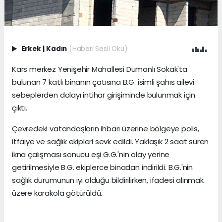
Erkek
|
Kadın
(Haberi Sesli Oku)
Kars merkez Yenişehir Mahallesi Dumanlı Sokak'ta
bulunan 7 katlı binanın çatısına B.G. isimli şahıs ailevi
sebeplerden dolayı intihar girişiminde bulunmak için
çıktı.
Çevredeki vatandaşların ihbarı üzerine bölgeye polis,
itfaiye ve sağlık ekipleri sevk edildi. Yaklaşık 2 saat süren
ikna çalışması sonucu eşi G.G.'nin olay yerine
getirilmesiyle B.G. ekiplerce binadan indirildi. B.G.'nin
sağlık durumunun iyi olduğu bildirilirken, ifadesi alınmak
üzere karakola götürüldü.