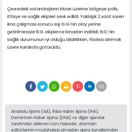
Çevredeki vatandaşların ihbarı üzerine bölgeye polis,
itfaiye ve sağlık ekipleri sevk edildi. Yaklaşık 2 saat süren
ikna çalışması sonucu eşi G.G.'nin olay yerine
getirilmesiyle B.G. ekiplerce binadan indirildi. B.G.'nin
sağlık durumunun iyi olduğu bildirilirken, ifadesi alınmak
üzere karakola götürüldü.
Anadolu Ajansı (AA), İhlas Haber Ajansı (İHA),
Demirören Haber Ajansı (DHA) ve diğer ajanslar
tarafından eklenen tüm haberler, sitemizin
editörlerinin müdahalesi olmadan ajans kanallarından