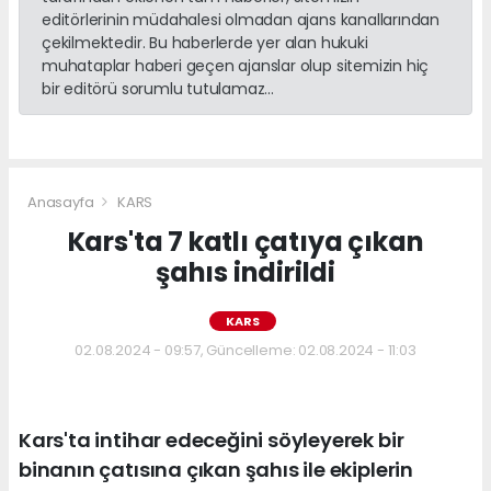
editörlerinin müdahalesi olmadan ajans kanallarından
çekilmektedir. Bu haberlerde yer alan hukuki
muhataplar haberi geçen ajanslar olup sitemizin hiç
bir editörü sorumlu tutulamaz...
Anasayfa
KARS
Kars'ta 7 katlı çatıya çıkan
şahıs indirildi
KARS
02.08.2024 - 09:57, Güncelleme: 02.08.2024 - 11:03
Kars'ta intihar edeceğini söyleyerek bir
binanın çatısına çıkan şahıs ile ekiplerin