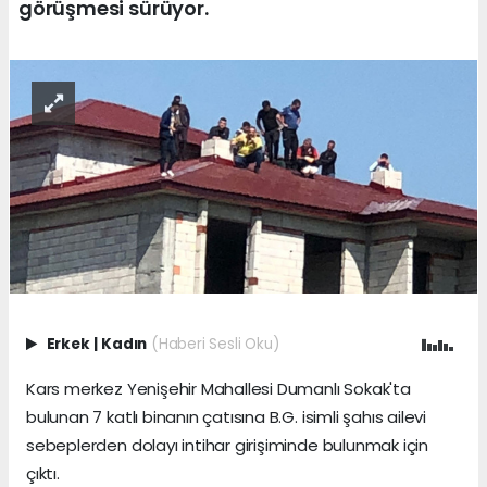
görüşmesi sürüyor.
Erkek
|
Kadın
(Haberi Sesli Oku)
Kars merkez Yenişehir Mahallesi Dumanlı Sokak'ta
bulunan 7 katlı binanın çatısına B.G. isimli şahıs ailevi
sebeplerden dolayı intihar girişiminde bulunmak için
çıktı.