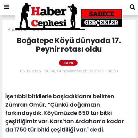
Anasayfa
KARS
Boğatepe Köyü dünyada 17.
Peynir rotası oldu
KARS
05.02.2025 - 08:50, Güncelleme: 05.02.2025 - 08:50
İşe tıbbi bitkilerle başladıklarını belirten
Zümran Ömür, “Çünkü doğamızın
farkındaydık. Köyümüzde 650 tür bitki
çeşitliğimiz var. Kars’tan Ardahan’a kadar
da 1750 tür bitki çeşitliliği var." dedi.