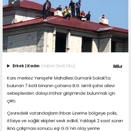
Erkek
|
Kadın
(Haberi Sesli Oku)
Kars merkez Yenişehir Mahallesi Dumanlı Sokak'ta
bulunan 7 katlı binanın çatısına B.G. isimli şahıs ailevi
sebeplerden dolayı intihar girişiminde bulunmak için
çıktı.
Çevredeki vatandaşların ihbarı üzerine bölgeye polis,
itfaiye ve sağlık ekipleri sevk edildi. Yaklaşık 2 saat süren
ikna çalışması sonucu eşi G.G.'nin olay yerine