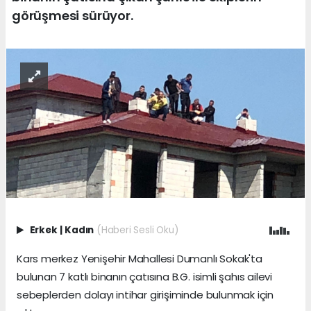
görüşmesi sürüyor.
Erkek
|
Kadın
(Haberi Sesli Oku)
Kars merkez Yenişehir Mahallesi Dumanlı Sokak'ta
bulunan 7 katlı binanın çatısına B.G. isimli şahıs ailevi
sebeplerden dolayı intihar girişiminde bulunmak için