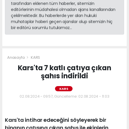
tarafından eklenen tüm haberler, sitemizin
editörlerinin müdahalesi olmadan ajans kanallarından
çekilmektedir. Bu haberlerde yer alan hukuki
muhataplar haberi geçen ajanslar olup sitemizin hiç
bir editörü sorumlu tutulamaz...
Anasayfa
KARS
Kars'ta 7 katlı çatıya çıkan
şahıs indirildi
KARS
02.08.2024 - 09:57, Güncelleme: 02.08.2024 - 11:03
Kars'ta intihar edeceğini söyleyerek bir
binanın çatısına çıkan şahıs ile ekiplerin