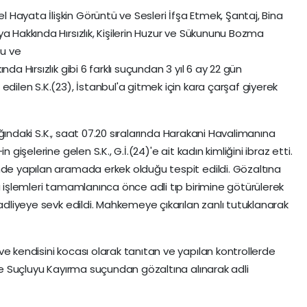
Hayata İlişkin Görüntü ve Sesleri İfşa Etmek, Şantaj, Bina
a Hakkında Hırsızlık, Kişilerin Huzur ve Sükununu Bozma
u ve
da Hırsızlık gibi 6 farklı suçundan 3 yıl 6 ay 22 gün
edilen S.K.(23), İstanbul'a gitmek için kara çarşaf giyerek
ılığındaki S.K., saat 07.20 sıralarında Harakani Havalimanına
 gişelerine gelen S.K., G.İ.(24)'e ait kadın kimliğini ibraz etti.
nde yapılan aramada erkek olduğu tespit edildi. Gözaltına
a işlemleri tamamlanınca önce adli tıp birimine götürülerek
 adliyeye sevk edildi. Mahkemeye çıkarılan zanlı tutuklanarak
e kendisini kocası olarak tanıtan ve yapılan kontrollerde
ise Suçluyu Kayırma suçundan gözaltına alınarak adli