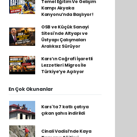
Temel Eğitim Ve Gelişim
Kampı Akyaka
Kanyonu’nda Başlıyor!
OSB ve Küçük Sanayi
Sitesi'nde Altyapı ve
Üstyapı Çalışmaları
Aralıksız Sürüyor
Kars’ın Coğrafi İşaretli
Lezzetleri Migros İle
Türkiye’ye Açılıyor
En Çok Okunanlar
Kars'ta 7 katlı çatıya
çıkan şahıs indirildi
Cinali Vadisi’nde Kaya