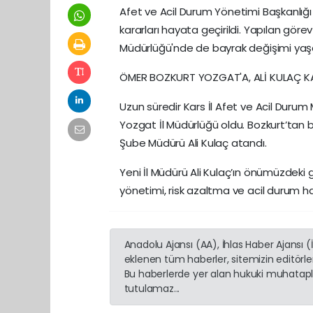
Afet ve Acil Durum Yönetimi Başkanlığ
kararları hayata geçirildi. Yapılan gör
Müdürlüğü'nde de bayrak değişimi yaş
ÖMER BOZKURT YOZGAT'A, ALİ KULAÇ K
Uzun süredir Kars İl Afet ve Acil Duru
Yozgat İl Müdürlüğü oldu. Bozkurt’tan 
Şube Müdürü Ali Kulaç atandı.
Yeni İl Müdürü Ali Kulaç’ın önümüzdeki
yönetimi, risk azaltma ve acil durum haz
Anadolu Ajansı (AA), İhlas Haber Ajansı 
eklenen tüm haberler, sitemizin editörl
Bu haberlerde yer alan hukuki muhatapla
tutulamaz...