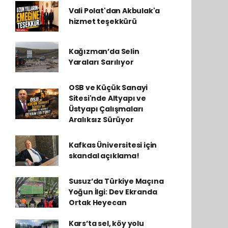
Vali Polat'dan Akbulak'a
hizmet teşekkürü
Kağızman’da Selin
Yaraları Sarılıyor
OSB ve Küçük Sanayi
Sitesi'nde Altyapı ve
Üstyapı Çalışmaları
Aralıksız Sürüyor
Kafkas Üniversitesi için
skandal açıklama!
Susuz’da Türkiye Maçına
Yoğun İlgi: Dev Ekranda
Ortak Heyecan
Kars’ta sel, köy yolu