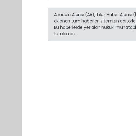
Anadolu Ajansı (AA), İhlas Haber Ajansı 
eklenen tüm haberler, sitemizin editörl
Bu haberlerde yer alan hukuki muhatapla
tutulamaz...