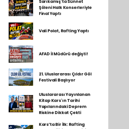
Sarıkamış'ta Sünnet
Şöleni Halk Konserleriyle
Final Yaptı
Vali Polat, Rafting Yaptı
AFAD İl Müdürü değişti!
21. Uluslararası Çıldır Göl
Festivali Başlıyor
Uluslararası Yayınlanan
Kitap Kars'ın Tarihi
Yapılarındaki Deprem
Riskine Dikkat Çekti
Kars’ta Bir İlk: Rafting