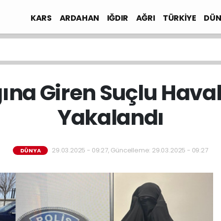
KARS
ARDAHAN
IĞDIR
AĞRI
TÜRKİYE
DÜN
ğına Giren Suçlu Hav
Yakalandı
29.03.2025 - 09:27, Güncelleme: 29.03.2025 - 09:27
DÜNYA