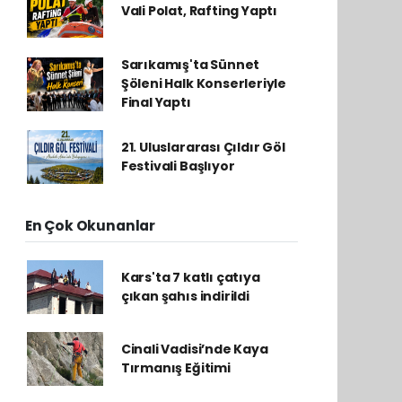
Vali Polat, Rafting Yaptı
Sarıkamış'ta Sünnet
Şöleni Halk Konserleriyle
Final Yaptı
21. Uluslararası Çıldır Göl
Festivali Başlıyor
En Çok Okunanlar
Kars'ta 7 katlı çatıya
çıkan şahıs indirildi
Cinali Vadisi’nde Kaya
Tırmanış Eğitimi