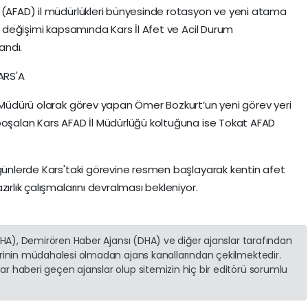
ı (AFAD) il müdürlükleri bünyesinde rotasyon ve yeni atama
ev değişimi kapsamında Kars İl Afet ve Acil Durum
andı.
ARS'A
m Müdürü olarak görev yapan Ömer Bozkurt’un yeni görev yeri
boşalan Kars AFAD İl Müdürlüğü koltuğuna ise Tokat AFAD
 günlerde Kars'taki görevine resmen başlayarak kentin afet
ırlık çalışmalarını devralması bekleniyor.
(İHA), Demirören Haber Ajansı (DHA) ve diğer ajanslar tarafından
erinin müdahalesi olmadan ajans kanallarından çekilmektedir.
r haberi geçen ajanslar olup sitemizin hiç bir editörü sorumlu