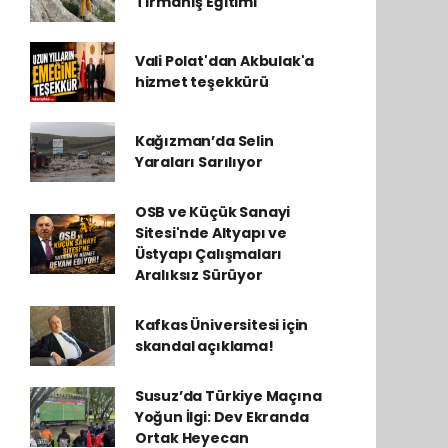
Tırmanış Eğitimi
Vali Polat'dan Akbulak'a
hizmet teşekkürü
Kağızman’da Selin
Yaraları Sarılıyor
OSB ve Küçük Sanayi
Sitesi'nde Altyapı ve
Üstyapı Çalışmaları
Aralıksız Sürüyor
Kafkas Üniversitesi için
skandal açıklama!
Susuz’da Türkiye Maçına
Yoğun İlgi: Dev Ekranda
Ortak Heyecan