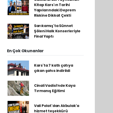
Kitap Kars'ın Tarihi
Yapılarındaki Deprem
Riskine Dikkat Çekti
Sarıkamış'ta Sünnet
Şöleni Halk Konserleriyle
Final Yaptı
En Çok Okunanlar
Kars'ta 7 katlı çatıya
çıkan şahıs indirildi
Cinali Vadisi’nde Kaya
Tırmanış Eğitimi
Vali Polat'dan Akbulak'a
hizmet teşekkürü