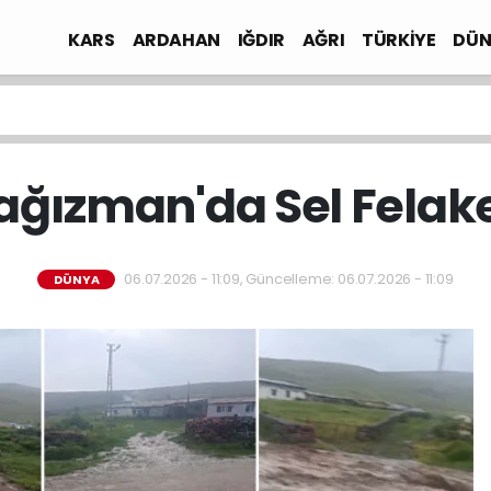
KARS
ARDAHAN
IĞDIR
AĞRI
TÜRKİYE
DÜN
ağızman'da Sel Felake
06.07.2026 - 11:09, Güncelleme: 06.07.2026 - 11:09
DÜNYA