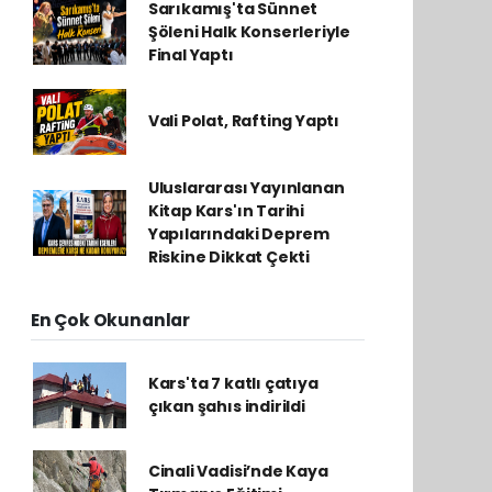
Sarıkamış'ta Sünnet
Şöleni Halk Konserleriyle
Final Yaptı
Vali Polat, Rafting Yaptı
Uluslararası Yayınlanan
Kitap Kars'ın Tarihi
Yapılarındaki Deprem
Riskine Dikkat Çekti
En Çok Okunanlar
Kars'ta 7 katlı çatıya
çıkan şahıs indirildi
Cinali Vadisi’nde Kaya