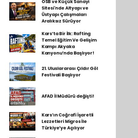
OSB ve Küçük Sanayi
Sitesi'nde Altyapı ve
Üstyapı Çalışmaları
Aralıksız Sürüyor
Kars’ta Bir İlk: Rafting
Temel Eğitim Ve Gelişim
Kampı Akyaka
Kanyonu’nda Başlıyor!
21. Uluslararası Çıldır Göl
Festivali Başlıyor
AFAD İl Müdürü değişti!
Kars’ın Coğrafi İşaretli
Lezzetleri Migros İle
Türkiye’ye Açılıyor