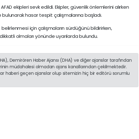
D ekipleri sevk edildi. Ekipler, güvenlik önlemlerini alırken
e bulunarak hasar tespit çalışmalarına başladı.
 belirlenmesi için çalışmaların sürdüğünü bildirirken,
 dikkatli olmaları yönünde uyarılarda bulundu.
(İHA), Demirören Haber Ajansı (DHA) ve diğer ajanslar tarafından
erinin müdahalesi olmadan ajans kanallarından çekilmektedir.
r haberi geçen ajanslar olup sitemizin hiç bir editörü sorumlu