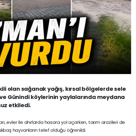
ili olan sağanak yağış, kırsal bölgelerde sele
a ve Günindi köylerinin yaylalarında meydana
uz etkiledi.
rı, evler ile ahırlarda hasara yol açarken, tarım arazileri de
kbaş hayvanların telef olduğu öğrenildi.