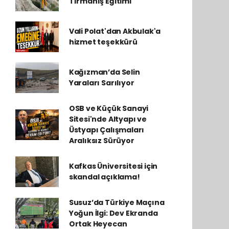
Tırmanış Eğitimi
Vali Polat'dan Akbulak'a
hizmet teşekkürü
Kağızman’da Selin
Yaraları Sarılıyor
OSB ve Küçük Sanayi
Sitesi'nde Altyapı ve
Üstyapı Çalışmaları
Aralıksız Sürüyor
Kafkas Üniversitesi için
skandal açıklama!
Susuz’da Türkiye Maçına
Yoğun İlgi: Dev Ekranda
Ortak Heyecan