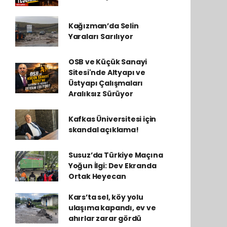
Kağızman’da Selin
Yaraları Sarılıyor
OSB ve Küçük Sanayi
Sitesi'nde Altyapı ve
Üstyapı Çalışmaları
Aralıksız Sürüyor
Kafkas Üniversitesi için
skandal açıklama!
Susuz’da Türkiye Maçına
Yoğun İlgi: Dev Ekranda
Ortak Heyecan
Kars’ta sel, köy yolu
ulaşıma kapandı, ev ve
ahırlar zarar gördü