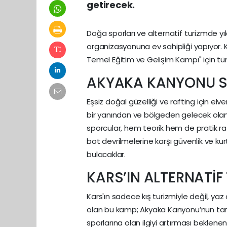
getirecek.
Doğa sporları ve alternatif turizmde yı
organizasyonuna ev sahipliği yapıyor. K
Temel Eğitim ve Gelişim Kampı" için tü
AKYAKA KANYONU S
Eşsiz doğal güzelliği ve rafting için el
bir yanından ve bölgeden gelecek olan 
sporcular, hem teorik hem de pratik raf
bot devrilmelerine karşı güvenlik ve kurt
bulacaklar.
KARS’IN ALTERNATİF
Kars'ın sadece kış turizmiyle değil, ya
olan bu kamp; Akyaka Kanyonu’nun tanı
sporlarına olan ilgiyi artırması beklene