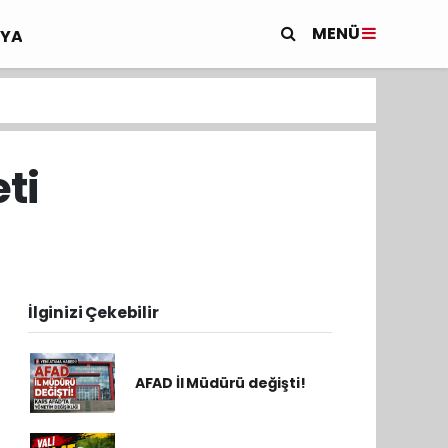
MENÜ
YA
ti
İlginizi Çekebilir
AFAD İl Müdürü değişti!