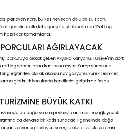
ldızı parlayan Kars, bu kez heyecan dolu bir su sporu
ent genelinde ilk defa gerçekleştirilecek olan "Rafting
m hazırlıklar tamamlandı.
PORCULARI AĞIRLAYACAK
verişli parkuruyla dikkat çeken Akyaka Kanyonu, Türkiye'nin dört
rafting sporcularına kapılarını açıyor. Kamp süresince
ting eğitimleri alarak akarsu navigasyonu, kürek teknikleri,
arma gibi kritik konularda kendilerini geliştirme fırsatı
 TURİZMİNE BÜYÜK KATKI
z aylarında da doğa ve su sporlarıyla anılmasını sağlayacak
tımına da devasa bir katkı sunacak. İl genelinde doğa
n organizasyonun, ilerleyen süreçte ulusal ve uluslararası