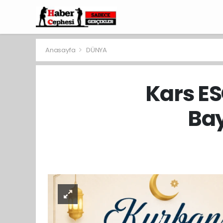
Anasayfa
DÜNYA
Kars E
Ba