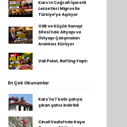
Kars’ın Coğrafi İşaretli
Lezzetleri Migros İle
Türkiye’ye Açılıyor
OSB ve Küçük Sanayi
Sitesi'nde Altyapı ve
Üstyapı Çalışmaları
Aralıksız Sürüyor
Vali Polat, Rafting Yaptı
En Çok Okunanlar
Kars'ta 7 katlı çatıya
çıkan şahıs indirildi
Cinali Vadisi’nde Kaya