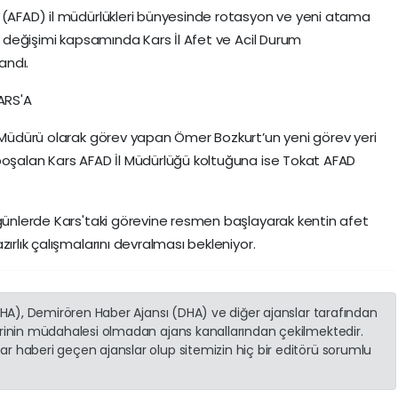
ı (AFAD) il müdürlükleri bünyesinde rotasyon ve yeni atama
ev değişimi kapsamında Kars İl Afet ve Acil Durum
andı.
ARS'A
m Müdürü olarak görev yapan Ömer Bozkurt’un yeni görev yeri
boşalan Kars AFAD İl Müdürlüğü koltuğuna ise Tokat AFAD
 günlerde Kars'taki görevine resmen başlayarak kentin afet
ırlık çalışmalarını devralması bekleniyor.
(İHA), Demirören Haber Ajansı (DHA) ve diğer ajanslar tarafından
erinin müdahalesi olmadan ajans kanallarından çekilmektedir.
r haberi geçen ajanslar olup sitemizin hiç bir editörü sorumlu