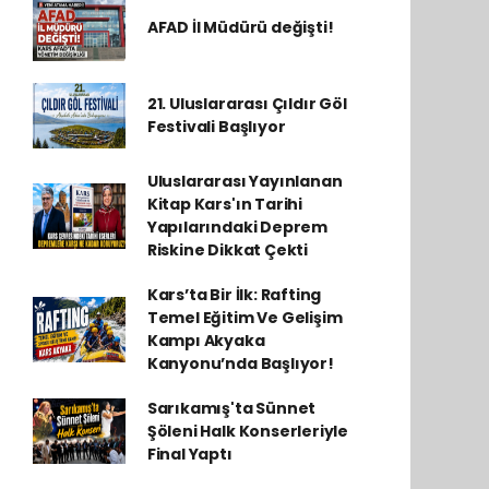
AFAD İl Müdürü değişti!
21. Uluslararası Çıldır Göl
Festivali Başlıyor
Uluslararası Yayınlanan
Kitap Kars'ın Tarihi
Yapılarındaki Deprem
Riskine Dikkat Çekti
Kars’ta Bir İlk: Rafting
Temel Eğitim Ve Gelişim
Kampı Akyaka
Kanyonu’nda Başlıyor!
Sarıkamış'ta Sünnet
Şöleni Halk Konserleriyle
Final Yaptı