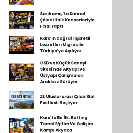
Sarıkamış'ta Sünnet
Şöleni Halk Konserleriyle
Final Yaptı
Kars’ın Coğrafi İşaretli
Lezzetleri Migros İle
Türkiye’ye Açılıyor
OSB ve Küçük Sanayi
Sitesi'nde Altyapı ve
Üstyapı Çalışmaları
Aralıksız Sürüyor
21. Uluslararası Çıldır Göl
Festivali Başlıyor
Kars’ta Bir İlk: Rafting
Temel Eğitim Ve Gelişim
Kampı Akyaka