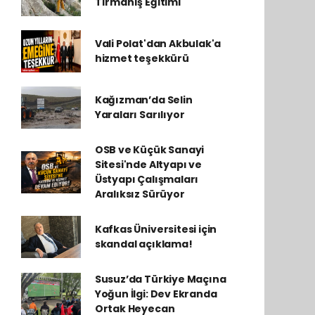
Tırmanış Eğitimi
Vali Polat'dan Akbulak'a
hizmet teşekkürü
Kağızman’da Selin
Yaraları Sarılıyor
OSB ve Küçük Sanayi
Sitesi'nde Altyapı ve
Üstyapı Çalışmaları
Aralıksız Sürüyor
Kafkas Üniversitesi için
skandal açıklama!
Susuz’da Türkiye Maçına
Yoğun İlgi: Dev Ekranda
Ortak Heyecan