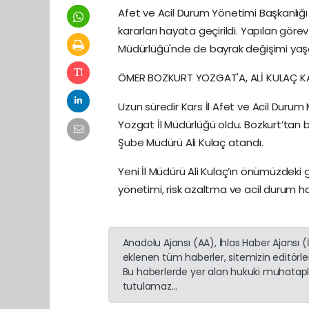
Afet ve Acil Durum Yönetimi Başkanlığ
kararları hayata geçirildi. Yapılan gör
Müdürlüğü'nde de bayrak değişimi yaş
ÖMER BOZKURT YOZGAT'A, ALİ KULAÇ K
Uzun süredir Kars İl Afet ve Acil Duru
Yozgat İl Müdürlüğü oldu. Bozkurt’tan 
Şube Müdürü Ali Kulaç atandı.
Yeni İl Müdürü Ali Kulaç’ın önümüzdeki
yönetimi, risk azaltma ve acil durum haz
Anadolu Ajansı (AA), İhlas Haber Ajansı 
eklenen tüm haberler, sitemizin editörl
Bu haberlerde yer alan hukuki muhatapla
tutulamaz...