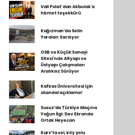
Vali Polat'dan Akbulak'a
hizmet teşekkürü
Kağızman’da Selin
Yaraları Sarılıyor
OSB ve Küçük Sanayi
Sitesi'nde Altyapı ve
Üstyapı Çalışmaları
Aralıksız Sürüyor
Kafkas Üniversitesi için
skandal açıklama!
Susuz’da Türkiye Maçına
Yoğun İlgi: Dev Ekranda
Ortak Heyecan
Kars’ta sel, köy yolu