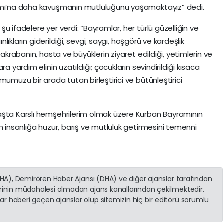
ramı’na daha kavuşmanın mutluluğunu yaşamaktayız” dedi.
u ifadelere yer verdi: “Bayramlar, her türlü güzelliğin ve
ınlıkların giderildiği, sevgi, saygı, hoşgörü ve kardeşlik
 akrabanın, hasta ve büyüklerin ziyaret edildiği, yetimlerin ve
a yardım elinin uzatıldığı; çocukların sevindirildiği kısaca
mumuzu bir arada tutan birleştirici ve bütünleştirici
aşta Karslı hemşehrilerim olmak üzere Kurban Bayramının
n insanlığa huzur, barış ve mutluluk getirmesini temenni
(İHA), Demirören Haber Ajansı (DHA) ve diğer ajanslar tarafından
erinin müdahalesi olmadan ajans kanallarından çekilmektedir.
r haberi geçen ajanslar olup sitemizin hiç bir editörü sorumlu