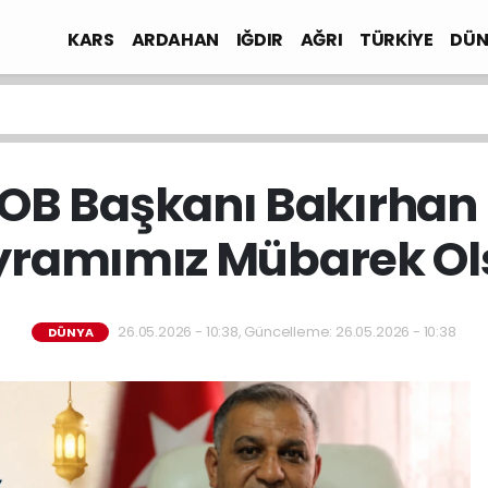
KARS
ARDAHAN
IĞDIR
AĞRI
TÜRKİYE
DÜN
SOB Başkanı Bakırhan
yramımız Mübarek Ol
26.05.2026 - 10:38, Güncelleme: 26.05.2026 - 10:38
DÜNYA