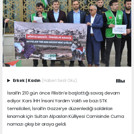
Erkek
|
Kadın
(Haberi Sesli Oku)
İsrail’in 210 gün önce Filistin’e başlattığı savaş devam
ediyor. Kars İHH İnsani Yardım Vakfı ve bazı STK
temsilcileri, İsrail’in Gazze’ye düzenlediği saldırıları
kınamak için Sultan Alpaslan Külliyesi Camisinde Cuma
namazı çıkışı bir araya geldi.