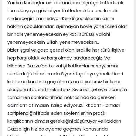
Yardım Kuruluşları’nın elemanlarını alçakça katlederek
tüm dünyaya gösteriyor. Katlederek bu onurlu halkı
sindireceğini zannediyor. Kendi çocuklarının kanını
halkının çocuklarından ayırmayan böyle yöneticileri olan
bir halkı yenemeyeceksin ey katil sürüsü, Vallahi
yenemeyeceksin, Billahi yenemeyeceksin..
Bizler işgal ve gasp çetesi olan İsrail ile her türlü ilişkiye
hep karşı olduk ve karşı olmayı sürdüreceğiz. Ve
bilhassa Gazze’de bu vahşi katliamlarını, soykırımını
sürdürdüğü bir ortamda Siyonist çeteye yönelik ticari
kısıtlama kararının geç alınmış ama yetersiz bir karar
olduğunu ifade etmek isteriz. Siyonist çeteyle ticaretin
tamamen sonlandırılması noktasında da gereken
adımların atılmasını talep ediyoruz. İktidarın Hamas’ı
sahiplendiğini ifade eden söylemlerinin pratik
karşılıklarının olması gerektiğini düşünüyor ve iktidarın
Gazze için hızlıca eyleme geçmesi konusunda