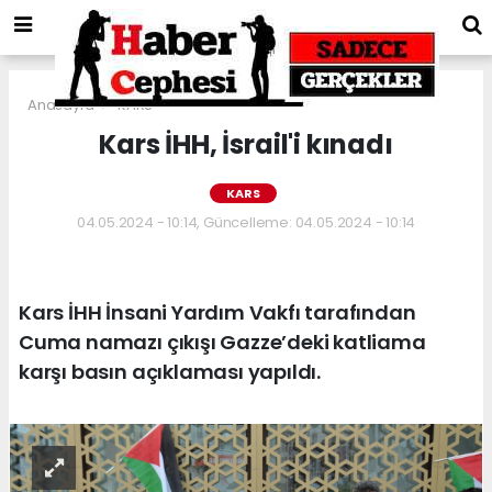
Anasayfa
KARS
Kars İHH, İsrail'i kınadı
KARS
04.05.2024 - 10:14, Güncelleme: 04.05.2024 - 10:14
Kars İHH İnsani Yardım Vakfı tarafından
Cuma namazı çıkışı Gazze’deki katliama
karşı basın açıklaması yapıldı.