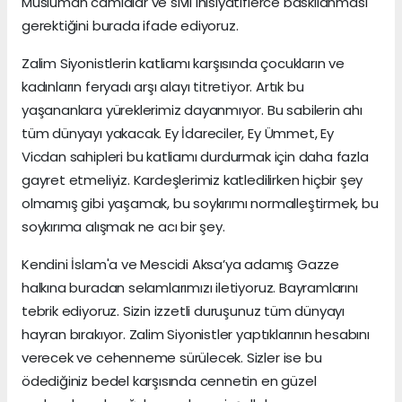
Müslüman camialar ve sivil inisiyatiflerce baskılanması
gerektiğini burada ifade ediyoruz.
Zalim Siyonistlerin katliamı karşısında çocukların ve
kadınların feryadı arşı alayı titretiyor. Artık bu
yaşananlara yüreklerimiz dayanmıyor. Bu sabilerin ahı
tüm dünyayı yakacak. Ey İdareciler, Ey Ümmet, Ey
Vicdan sahipleri bu katliamı durdurmak için daha fazla
gayret etmeliyiz. Kardeşlerimiz katledilirken hiçbir şey
olmamış gibi yaşamak, bu soykırımı normalleştirmek, bu
soykırıma alışmak ne acı bir şey.
Kendini İslam'a ve Mescidi Aksa’ya adamış Gazze
halkına buradan selamlarımızı iletiyoruz. Bayramlarını
tebrik ediyoruz. Sizin izzetli duruşunuz tüm dünyayı
hayran bırakıyor. Zalim Siyonistler yaptıklarının hesabını
verecek ve cehenneme sürülecek. Sizler ise bu
ödediğiniz bedel karşısında cennetin en güzel