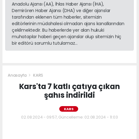
Anadolu Ajansı (AA), İhlas Haber Ajansı (İHA),
Demirören Haber Ajansı (DHA) ve diğer ajanslar
tarafından eklenen tüm haberler, sitemizin
editörlerinin müdahalesi olmadan ajans kanallarından
çekilmektedir. Bu haberlerde yer alan hukuki
muhataplar haberi geçen ajanslar olup sitemizin hiç
bir editörü sorumlu tutulamaz...
Anasayfa
KARS
Kars'ta 7 katlı çatıya çıkan
şahıs indirildi
KARS
02.08.2024 - 09:57, Güncelleme: 02.08.2024 - 11:03