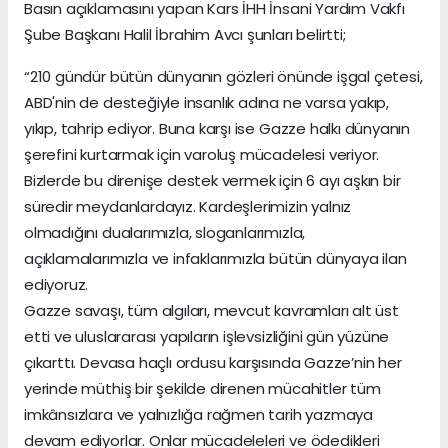
Basın açıklamasını yapan Kars İHH İnsani Yardım Vakfı
Şube Başkanı Halil İbrahim Avcı şunları belirtti;
“210 gündür bütün dünyanın gözleri önünde işgal çetesi,
ABD'nin de desteğiyle insanlık adına ne varsa yakıp,
yıkıp, tahrip ediyor. Buna karşı ise Gazze halkı dünyanın
şerefini kurtarmak için varoluş mücadelesi veriyor.
Bizlerde bu direnişe destek vermek için 6 ayı aşkın bir
süredir meydanlardayız. Kardeşlerimizin yalnız
olmadığını dualarımızla, sloganlarımızla,
açıklamalarımızla ve infaklarımızla bütün dünyaya ilan
ediyoruz.
Gazze savaşı, tüm algıları, mevcut kavramları alt üst
etti ve uluslararası yapıların işlevsizliğini gün yüzüne
çıkarttı. Devasa haçlı ordusu karşısında Gazze’nin her
yerinde müthiş bir şekilde direnen mücahitler tüm
imkânsızlara ve yalnızlığa rağmen tarih yazmaya
devam ediyorlar. Onlar mücadeleleri ve ödedikleri