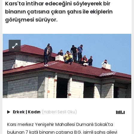
Kars'ta intihar edeceğini söyleyerek bir
binanın çatısına çıkan şahıs ile ekiplerin
görüşmesi sürüyor.
Erkek
|
Kadın
(Haberi Sesli Oku)
Kars merkez Yenişehir Mahallesi Dumanlı Sokak'ta
bulunan 7 katlı binanın çatısına B.G. isimli şahıs ailevi