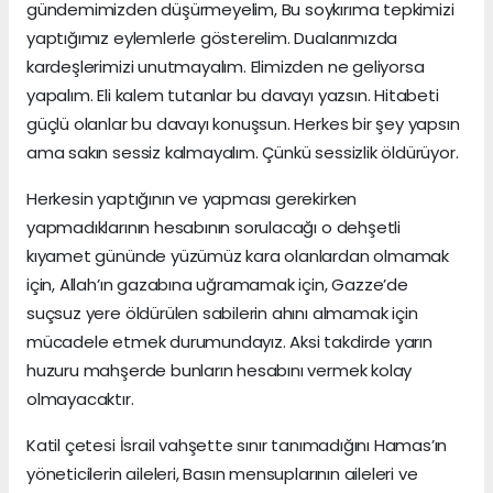
gündemimizden düşürmeyelim, Bu soykırıma tepkimizi
yaptığımız eylemlerle gösterelim. Dualarımızda
kardeşlerimizi unutmayalım. Elimizden ne geliyorsa
yapalım. Eli kalem tutanlar bu davayı yazsın. Hitabeti
güçlü olanlar bu davayı konuşsun. Herkes bir şey yapsın
ama sakın sessiz kalmayalım. Çünkü sessizlik öldürüyor.
Herkesin yaptığının ve yapması gerekirken
yapmadıklarının hesabının sorulacağı o dehşetli
kıyamet gününde yüzümüz kara olanlardan olmamak
için, Allah’ın gazabına uğramamak için, Gazze’de
suçsuz yere öldürülen sabilerin ahını almamak için
mücadele etmek durumundayız. Aksi takdirde yarın
huzuru mahşerde bunların hesabını vermek kolay
olmayacaktır.
Katil çetesi İsrail vahşette sınır tanımadığını Hamas’ın
yöneticilerin aileleri, Basın mensuplarının aileleri ve