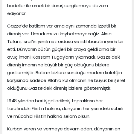
bedeller ile örnek bir duruş sergilemeye devam
ediyorlar.
Gazze’de katliam var ama aynı zamanda izzetli bir
direniş var. Umudumuzu kaybetmeyeceğiz. Aksa
Tufanı, İsrail’in yenilmez ordusu ve istihbaratını yerle bir
etti. Dünyanın bütün güçleri bir araya geldi ama bir
avuç imanlı Kassam Tugaylarını yıkamadı. Gazze’deki
direniş imanın ne büyük bir güç olduğunu bizlere
göstermiştir. Batının bizlere sunduğu modern köleliğin
karşısında sadece Allah’a kul olmanın ne büyük bir şeref
olduğunu Gazze’deki direniş bizlere göstermiştir.
1948 yılından beri işgal edilmiş toprakların her
tarafındaki Filistin halkına, dünyanın her yerindeki sabırlı
ve mücahid Filistin halkına selam olsun.
Kurban veren ve vermeye devam eden, dünyanın en