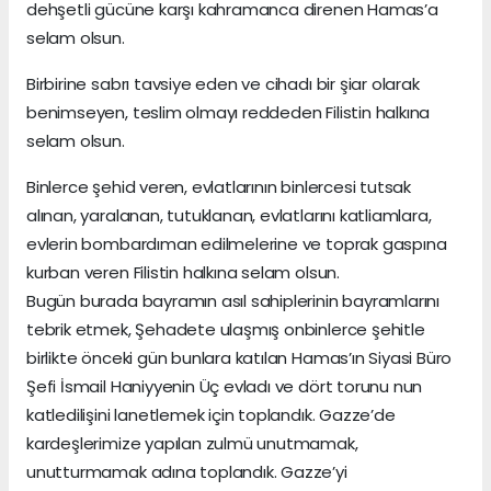
dehşetli gücüne karşı kahramanca direnen Hamas’a
selam olsun.
Birbirine sabrı tavsiye eden ve cihadı bir şiar olarak
benimseyen, teslim olmayı reddeden Filistin halkına
selam olsun.
Binlerce şehid veren, evlatlarının binlercesi tutsak
alınan, yaralanan, tutuklanan, evlatlarını katliamlara,
evlerin bombardıman edilmelerine ve toprak gaspına
kurban veren Filistin halkına selam olsun.
Bugün burada bayramın asıl sahiplerinin bayramlarını
tebrik etmek, Şehadete ulaşmış onbinlerce şehitle
birlikte önceki gün bunlara katılan Hamas’ın Siyasi Büro
Şefi İsmail Haniyyenin Üç evladı ve dört torunu nun
katledilişini lanetlemek için toplandık. Gazze’de
kardeşlerimize yapılan zulmü unutmamak,
unutturmamak adına toplandık. Gazze’yi