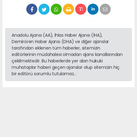
Anadolu Ajansı (AA), İhlas Haber Ajansı (İHA),
Demirören Haber Ajansı (DHA) ve diğer ajanslar
tarafından eklenen tüm haberler, sitemizin
editörlerinin müdahalesi olmadan ajans kanallarından
çekilmektedir. Bu haberlerde yer alan hukuki
muhataplar haberi geçen ajanslar olup sitemizin hiç
bir editörü sorumlu tutulamaz...
haber paketi
haber scripti
haber yazılımı
Tüm hakları saklı tutulmaktadır.Copyright 2026©
Haber Yazılımı:
Web Aksiyon ®