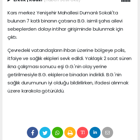
Kars merkez Yenişehir Mahallesi Dumanlı Sokak'ta
bulunan 7 katlı binanın çatısına B.G. isimli şahıs ailevi
sebeplerden dolayı intihar girişiminde bulunmak için
çıktı.
Çevredeki vatandaşların ihbarı üzerine bölgeye polis,
itfaiye ve sağlık ekipleri sevk edildi. Yaklaşık 2 saat süren
ikna çalışması sonucu eşi G.G.'nin olay yerine
getirilmesiyle B.G. ekiplerce binadan indirildi. B.G.'nin
sağlık durumunun iyi olduğu bildirilirken, ifadesi alınmak
üzere karakola götürüldü.