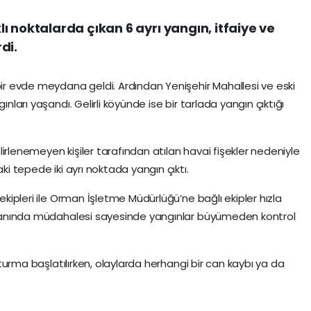
 noktalarda çıkan 6 ayrı yangın, itfaiye ve
di.
bir evde meydana geldi. Ardından Yenişehir Mahallesi ve eski
ınları yaşandı. Gelirli köyünde ise bir tarlada yangın çıktığı
irlenemeyen kişiler tarafından atılan havai fişekler nedeniyle
aki tepede iki ayrı noktada yangın çıktı.
 ekipleri ile Orman İşletme Müdürlüğü’ne bağlı ekipler hızla
 zamanında müdahalesi sayesinde yangınlar büyümeden kontrol
uşturma başlatılırken, olaylarda herhangi bir can kaybı ya da