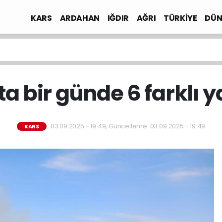
KARS
ARDAHAN
IĞDIR
AĞRI
TÜRKİYE
DÜN
ta bir günde 6 farklı 
03.09.2025 - 19:49, Güncelleme: 03.09.2025 - 19:49
KARS