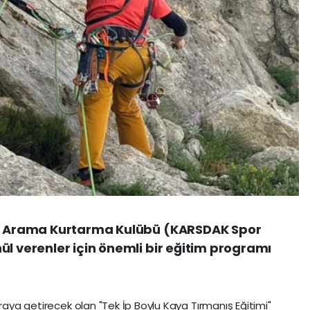
arı Arama Kurtarma Kulübü (KARSDAK Spor
ül verenler için önemli bir eğitim programı
araya getirecek olan "Tek İp Boylu Kaya Tırmanış Eğitimi"