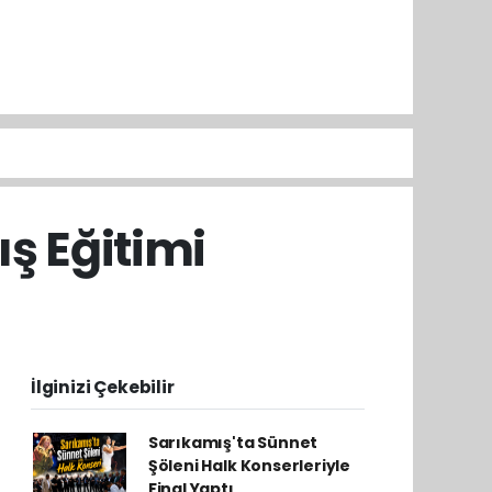
ş Eğitimi
İlginizi Çekebilir
Sarıkamış'ta Sünnet
Şöleni Halk Konserleriyle
Final Yaptı