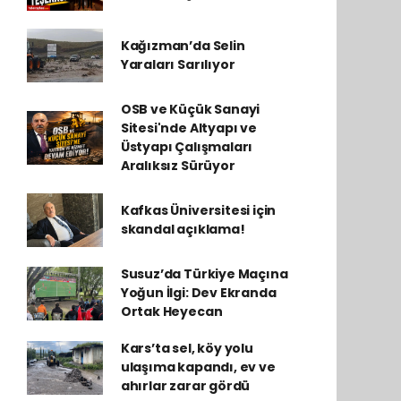
Kağızman’da Selin
Yaraları Sarılıyor
OSB ve Küçük Sanayi
Sitesi'nde Altyapı ve
Üstyapı Çalışmaları
Aralıksız Sürüyor
Kafkas Üniversitesi için
skandal açıklama!
Susuz’da Türkiye Maçına
Yoğun İlgi: Dev Ekranda
Ortak Heyecan
Kars’ta sel, köy yolu
ulaşıma kapandı, ev ve
ahırlar zarar gördü