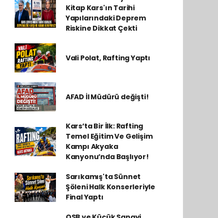
Kitap Kars'ın Tarihi
Yapılarındaki Deprem
Riskine Dikkat Çekti
Vali Polat, Rafting Yaptı
AFAD İl Müdürü değişti!
Kars’ta Bir İlk: Rafting
Temel Eğitim Ve Gelişim
Kampı Akyaka
Kanyonu’nda Başlıyor!
Sarıkamış'ta Sünnet
Şöleni Halk Konserleriyle
Final Yaptı
OSB ve Küçük Sanayi