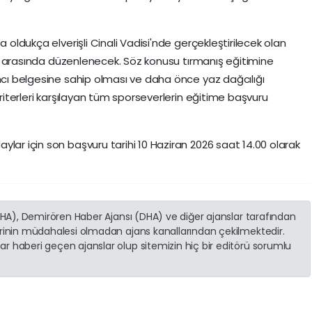
a oldukça elverişli Cinali Vadisi'nde gerçekleştirilecek olan
leri arasında düzenlenecek. Söz konusu tırmanış eğitimine
ımcı belgesine sahip olması ve daha önce yaz dağcılığı
kriterleri karşılayan tüm sporseverlerin eğitime başvuru
lar için son başvuru tarihi 10 Haziran 2026 saat 14.00 olarak
(İHA), Demirören Haber Ajansı (DHA) ve diğer ajanslar tarafından
erinin müdahalesi olmadan ajans kanallarından çekilmektedir.
r haberi geçen ajanslar olup sitemizin hiç bir editörü sorumlu