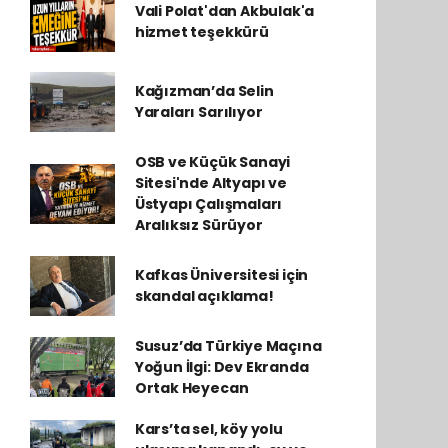
Vali Polat'dan Akbulak'a
hizmet teşekkürü
Kağızman’da Selin
Yaraları Sarılıyor
OSB ve Küçük Sanayi
Sitesi'nde Altyapı ve
Üstyapı Çalışmaları
Aralıksız Sürüyor
Kafkas Üniversitesi için
skandal açıklama!
Susuz’da Türkiye Maçına
Yoğun İlgi: Dev Ekranda
Ortak Heyecan
Kars’ta sel, köy yolu