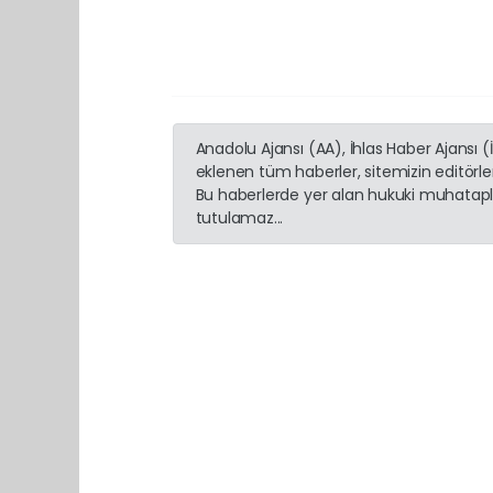
Anadolu Ajansı (AA), İhlas Haber Ajansı 
eklenen tüm haberler, sitemizin editörl
Bu haberlerde yer alan hukuki muhatapla
tutulamaz...