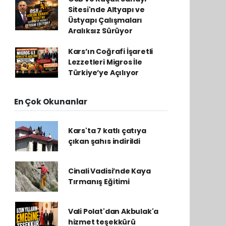
Sitesi'nde Altyapı ve
Üstyapı Çalışmaları
Aralıksız Sürüyor
Kars’ın Coğrafi İşaretli
Lezzetleri Migros İle
Türkiye’ye Açılıyor
En Çok Okunanlar
Kars'ta 7 katlı çatıya
çıkan şahıs indirildi
Cinali Vadisi’nde Kaya
Tırmanış Eğitimi
Vali Polat'dan Akbulak'a
hizmet teşekkürü