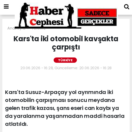
Anasayfa
TÜRKİYE
Kars'ta iki otomobil kavşakta
çarpıştı
TÜRKİYE
20.06.2026 - 16:28, Güncelleme: 20.06.2026 - 16:28
Kars'ta Susuz-Arpaçay yol ayrımında iki
otomobilin çarpışması sonucu meydana
gelen trafik kazası, şans eseri can kaybı ya
da yaralanma yaşanmadan maddi hasarla
atlatıldı.