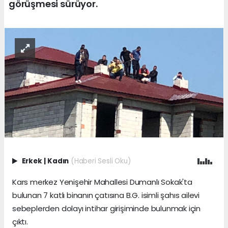
görüşmesi sürüyor.
Erkek
|
Kadın
(Haberi Sesli Oku)
Kars merkez Yenişehir Mahallesi Dumanlı Sokak'ta
bulunan 7 katlı binanın çatısına B.G. isimli şahıs ailevi
sebeplerden dolayı intihar girişiminde bulunmak için
çıktı.