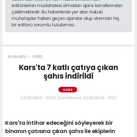
editörlerinin müdahalesi olmadan ajans kanallarından
çekilmektedir. Bu haberlerde yer alan hukuki
muhataplar haberi geçen ajanslar olup sitemizin hiç
bir editörü sorumlu tutulamaz...
Anasayfa
KARS
Kars'ta 7 katlı çatıya çıkan
şahıs indirildi
KARS
02.08.2024 - 09:57, Güncelleme: 02.08.2024 - 11:03
Kars'ta intihar edeceğini söyleyerek bir
binanın çatısına çıkan şahıs ile ekiplerin