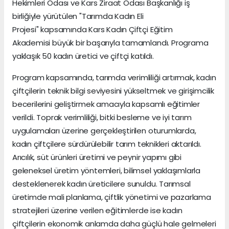
Hekimleri Odası ve Kars Ziraat Odası Başkanlığı iş
birliğiyle yürütülen "Tarımda Kadın Eli
Projesi" kapsamında Kars Kadın Çiftçi Eğitim
Akademisi büyük bir başarıyla tamamlandı. Programa
yaklaşık 50 kadın üretici ve çiftçi katıldı.
Program kapsamında, tarımda verimliliği artırmak, kadın
çiftçilerin teknik bilgi seviyesini yükseltmek ve girişimcilik
becerilerini geliştirmek amacıyla kapsamlı eğitimler
verildi. Toprak verimliliği, bitki besleme ve iyi tarım
uygulamaları üzerine gerçekleştirilen oturumlarda,
kadın çiftçilere sürdürülebilir tarım teknikleri aktarıldı.
Arıcılık, süt ürünleri üretimi ve peynir yapımı gibi
geleneksel üretim yöntemleri, bilimsel yaklaşımlarla
desteklenerek kadın üreticilere sunuldu. Tarımsal
üretimde mali planlama, çiftlik yönetimi ve pazarlama
stratejileri üzerine verilen eğitimlerde ise kadın
çiftçilerin ekonomik anlamda daha güçlü hale gelmeleri