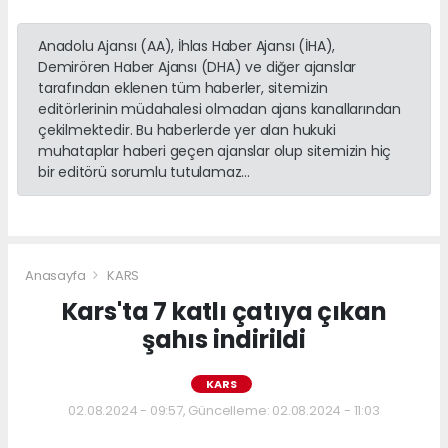
Anadolu Ajansı (AA), İhlas Haber Ajansı (İHA),
Demirören Haber Ajansı (DHA) ve diğer ajanslar
tarafından eklenen tüm haberler, sitemizin
editörlerinin müdahalesi olmadan ajans kanallarından
çekilmektedir. Bu haberlerde yer alan hukuki
muhataplar haberi geçen ajanslar olup sitemizin hiç
bir editörü sorumlu tutulamaz...
Anasayfa
KARS
Kars'ta 7 katlı çatıya çıkan
şahıs indirildi
KARS
02.08.2024 - 09:57, Güncelleme: 02.08.2024 - 11:03