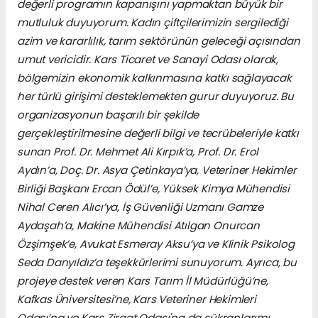
değerli programın kapanışını yapmaktan büyük bir
mutluluk duyuyorum. Kadın çiftçilerimizin sergilediği
azim ve kararlılık, tarım sektörünün geleceği açısından
umut vericidir. Kars Ticaret ve Sanayi Odası olarak,
bölgemizin ekonomik kalkınmasına katkı sağlayacak
her türlü girişimi desteklemekten gurur duyuyoruz. Bu
organizasyonun başarılı bir şekilde
gerçekleştirilmesine değerli bilgi ve tecrübeleriyle katkı
sunan Prof. Dr. Mehmet Ali Kırpık’a, Prof. Dr. Erol
Aydın’a, Doç. Dr. Asya Çetinkaya’ya, Veteriner Hekimler
Birliği Başkanı Ercan Ödül’e, Yüksek Kimya Mühendisi
Nihal Ceren Alıcı’ya, İş Güvenliği Uzmanı Gamze
Aydaşah’a, Makine Mühendisi Atılgan Onurcan
Özşimşek’e, Avukat Esmeray Aksu’ya ve Klinik Psikolog
Seda Danyıldız’a teşekkürlerimi sunuyorum. Ayrıca, bu
projeye destek veren Kars Tarım İl Müdürlüğü’ne,
Kafkas Üniversitesi’ne, Kars Veteriner Hekimleri
Odası’na ve Kars Ziraat Odası'na da şükranlarımı