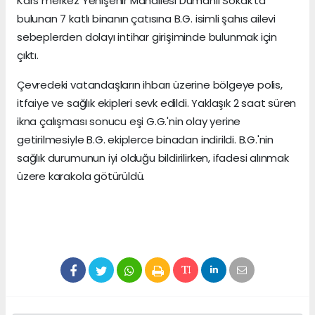
Kars merkez Yenişehir Mahallesi Dumanlı Sokak'ta
bulunan 7 katlı binanın çatısına B.G. isimli şahıs ailevi
sebeplerden dolayı intihar girişiminde bulunmak için
çıktı.
Çevredeki vatandaşların ihbarı üzerine bölgeye polis,
itfaiye ve sağlık ekipleri sevk edildi. Yaklaşık 2 saat süren
ikna çalışması sonucu eşi G.G.'nin olay yerine
getirilmesiyle B.G. ekiplerce binadan indirildi. B.G.'nin
sağlık durumunun iyi olduğu bildirilirken, ifadesi alınmak
üzere karakola götürüldü.