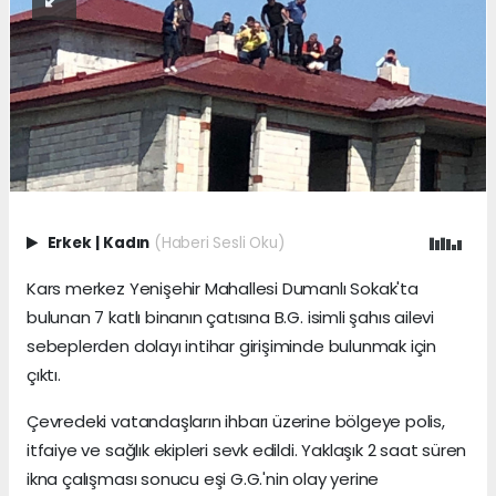
Erkek
|
Kadın
(Haberi Sesli Oku)
Kars merkez Yenişehir Mahallesi Dumanlı Sokak'ta
bulunan 7 katlı binanın çatısına B.G. isimli şahıs ailevi
sebeplerden dolayı intihar girişiminde bulunmak için
çıktı.
Çevredeki vatandaşların ihbarı üzerine bölgeye polis,
itfaiye ve sağlık ekipleri sevk edildi. Yaklaşık 2 saat süren
ikna çalışması sonucu eşi G.G.'nin olay yerine