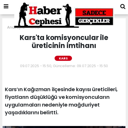
Anasayfa
KARS
Kars'ta komisyoncular ile
üreticinin imtihanı
KARS
09.07.2025 - 15:50, Güncelleme: 09.07.2025 - 15:50
Kars’ın Kağızman ilçesinde kayısı üreticileri,
fiyatların düşüklüğü ve komisyoncuların
uygulamaları nedeniyle mağduriyet
yaşadıklarını belirtti.