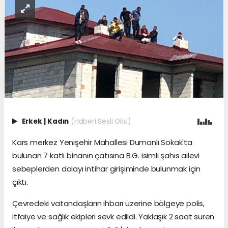
Erkek
|
Kadın
(Haberi Sesli Oku)
Kars merkez Yenişehir Mahallesi Dumanlı Sokak'ta
bulunan 7 katlı binanın çatısına B.G. isimli şahıs ailevi
sebeplerden dolayı intihar girişiminde bulunmak için
çıktı.
Çevredeki vatandaşların ihbarı üzerine bölgeye polis,
itfaiye ve sağlık ekipleri sevk edildi. Yaklaşık 2 saat süren