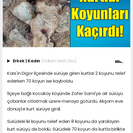
Erkek
|
Kadın
(Haberi Sesli Oku)
Kars'ın Digor ilçesinde sürüye giren kurtlar 2 koyunu telef
ederken 70 koyun ise kayboldu.
İlçeye bağlı Kocaköy köyünde Zafer Sami'ye ait sürüyü
çobanlar otlatmak üzere meraya götürdü. Akşam eve
dönüşte kurt sürüye girdi.
Sürüdeki iki koyunu telef eden 8 koyunu da yaralayan
kurt sürüyü de böldü. Sürüdeki 70 koyun da kurtla birlikte