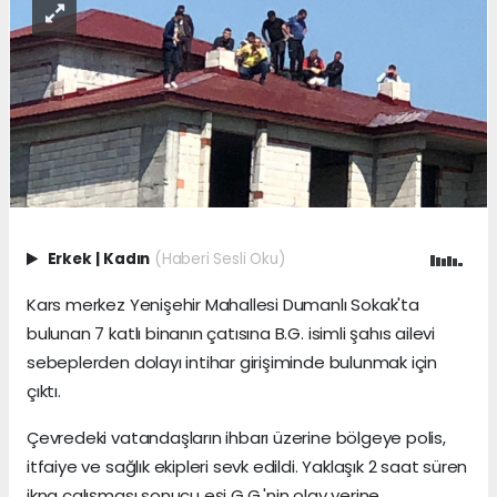
Erkek
|
Kadın
(Haberi Sesli Oku)
Kars merkez Yenişehir Mahallesi Dumanlı Sokak'ta
bulunan 7 katlı binanın çatısına B.G. isimli şahıs ailevi
sebeplerden dolayı intihar girişiminde bulunmak için
çıktı.
Çevredeki vatandaşların ihbarı üzerine bölgeye polis,
itfaiye ve sağlık ekipleri sevk edildi. Yaklaşık 2 saat süren
ikna çalışması sonucu eşi G.G.'nin olay yerine