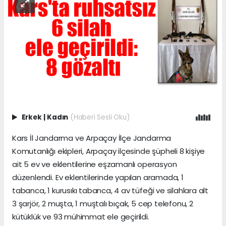
Erkek
|
Kadın
(Haberi Sesli Oku)
Kars İl Jandarma ve Arpaçay İlçe Jandarma
Komutanlığı ekipleri, Arpaçay ilçesinde şüpheli 8 kişiye
ait 5 ev ve eklentilerine eşzamanlı operasyon
düzenlendi. Ev eklentilerinde yapılan aramada, 1
tabanca, 1 kurusıkı tabanca, 4 av tüfeği ve silahlara alt
3 şarjör, 2 muşta, 1 muştalı bıçak, 5 cep telefonu, 2
kütüklük ve 93 mühimmat ele geçirildi.