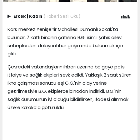
Erkek
|
Kadın
(Haberi Sesli Oku)
Kars merkez Yenişehir Mahallesi Dumanlı Sokak'ta
bulunan 7 katlı binanın çatısına B.G. isimli şahıs ailevi
sebeplerden dolayı intihar girişiminde bulunmak için
çıktı.
Çevredeki vatandaşların ihbarı üzerine bölgeye polis,
itfaiye ve sağlık ekipleri sevk edildi. Yaklaşık 2 saat süren
ikna çalışması sonucu eşi G.G.'nin olay yerine
getirilmesiyle B.G. ekiplerce binadan indirildi. B.G.'nin
sağlık durumunun iyi olduğu bildirilirken, ifadesi alınmak
üzere karakola götürüldü.