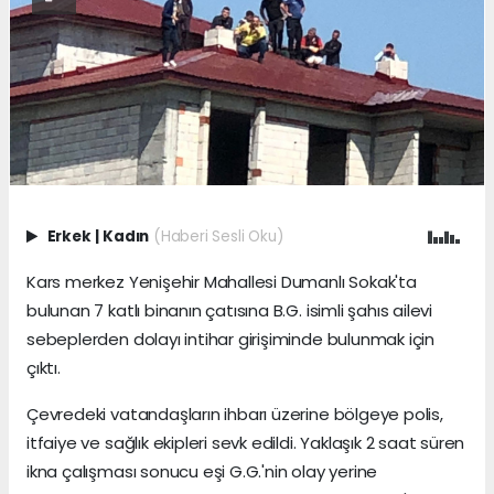
Erkek
|
Kadın
(Haberi Sesli Oku)
Kars merkez Yenişehir Mahallesi Dumanlı Sokak'ta
bulunan 7 katlı binanın çatısına B.G. isimli şahıs ailevi
sebeplerden dolayı intihar girişiminde bulunmak için
çıktı.
Çevredeki vatandaşların ihbarı üzerine bölgeye polis,
itfaiye ve sağlık ekipleri sevk edildi. Yaklaşık 2 saat süren
ikna çalışması sonucu eşi G.G.'nin olay yerine