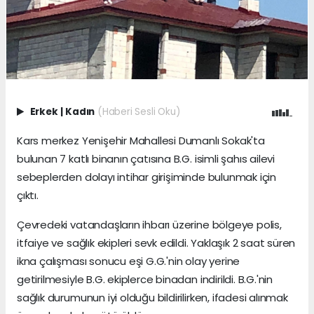
Erkek
|
Kadın
(Haberi Sesli Oku)
Kars merkez Yenişehir Mahallesi Dumanlı Sokak'ta
bulunan 7 katlı binanın çatısına B.G. isimli şahıs ailevi
sebeplerden dolayı intihar girişiminde bulunmak için
çıktı.
Çevredeki vatandaşların ihbarı üzerine bölgeye polis,
itfaiye ve sağlık ekipleri sevk edildi. Yaklaşık 2 saat süren
ikna çalışması sonucu eşi G.G.'nin olay yerine
getirilmesiyle B.G. ekiplerce binadan indirildi. B.G.'nin
sağlık durumunun iyi olduğu bildirilirken, ifadesi alınmak