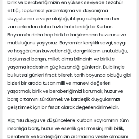
birlik ve beraberliğimizin en yüksek seviyede tezahür
ettiği, toplumsal yardımlaşma ve dayanışma
duygularının zirveye ulaştığı, ihtiyaç sahiplerinin her
zamankinden daha fazla hatırlandığı bir Kurban
Bayramı’nı daha hep birlikte karşılamanın huzurunu ve
mutluluğunu yaşıyoruz. Bayramlar karşılıklı sevgi, saygı
ve hoşgörünün kuvvetlendiği, dargınlıkların unutulduğu,
toplumsal barışın, millet olma bilincinin ve birlikte
yaşama iradesinin güç kazandığı günlerdir. Bu bilinçle
bu kutsal günleri fırsat bilerek, tarih boyunca olduğu gibi
bizleri bir arada tutan milli ve manevi değerleri
yaşatmak, birlik ve beraberliğimizi korumak, huzur ve
barış ortamını sürdürmek ve kardeşlik duygularımızı
geliştirmek için bir fırsat olarak değerlendirilmelidir.
Alp; “Bu duygu ve düşüncelerle Kurban Bayramının tüm
insanlığa barış, huzur ve esenlik getirmesini, milli birlik,
beraberlik ve kardeşliğimizin artmasına vesile olmasını