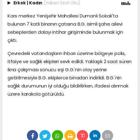
Erkek
|
Kadın
(Haberi Sesli Oku)
Kars merkez Yenişehir Mahallesi Dumanlı Sokak'ta
bulunan 7 katlı binanın çatısına B.G. isimli şahıs ailevi
sebeplerden dolayı intihar girişiminde bulunmak için
çıktı.
Çevredeki vatandaşların ihbarı üzerine bölgeye polis,
itfaiye ve sağlık ekipleri sevk edildi. Yaklaşık 2 saat süren
ikna çalışması sonucu eşi G.G.'nin olay yerine
getirilmesiyle B.G. ekiplerce binadan indirildi. B.G.'nin
sağlık durumunun iyi olduğu bildirilirken, ifadesi alınmak
üzere karakola götürüldü.