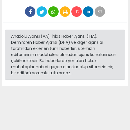
Anadolu Ajansı (AA), İhlas Haber Ajansı (İHA),
Demirören Haber Ajansı (DHA) ve diğer ajanslar
tarafından eklenen tüm haberler, sitemizin
editörlerinin müdahalesi olmadan ajans kanallarından
çekilmektedir. Bu haberlerde yer alan hukuki
muhataplar haberi geçen ajanslar olup sitemizin hiç
bir editörü sorumlu tutulamaz...
haber paketi
haber scripti
haber yazılımı
Tüm hakları saklı tutulmaktadır.Copyright 2026©
Haber Yazılımı:
Web Aksiyon ®