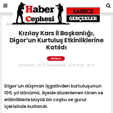
Anasayfa
DÜNYA
Kızılay Kars İl Başkanlığı,
Digor’un Kurtuluş Etkinliklerine
Katıldı
DÜNYA
23.10.2025 - 09:13, Güncelleme: 23.10.2025 - 09:13
Digor’un düşman işgalinden kurtuluşunun
105. yıl dönümü, ilçede düzenlenen tören ve
etkinliklerle büyük bir coşku ve gurur
içerisinde kutlandı.