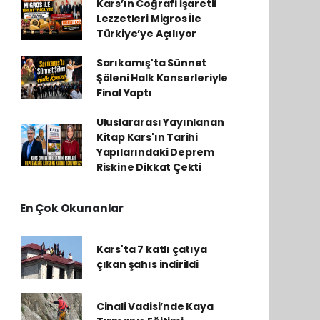
Kars’ın Coğrafi İşaretli
Lezzetleri Migros İle
Türkiye’ye Açılıyor
Sarıkamış'ta Sünnet
Şöleni Halk Konserleriyle
Final Yaptı
Uluslararası Yayınlanan
Kitap Kars'ın Tarihi
Yapılarındaki Deprem
Riskine Dikkat Çekti
En Çok Okunanlar
Kars'ta 7 katlı çatıya
çıkan şahıs indirildi
Cinali Vadisi’nde Kaya