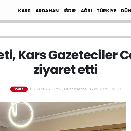
KARS
ARDAHAN
IĞDIR
AĞRI
TÜRKİYE
DÜN
i, Kars Gazeteciler 
ziyaret etti
05.09.2025 - 12:33, Güncelleme: 05.09.2025 - 12:33
KARS