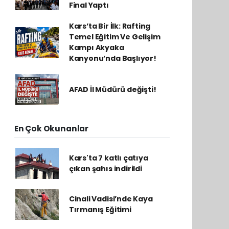
Final Yaptı
Kars’ta Bir İlk: Rafting
Temel Eğitim Ve Gelişim
Kampı Akyaka
Kanyonu’nda Başlıyor!
AFAD İl Müdürü değişti!
En Çok Okunanlar
Kars'ta 7 katlı çatıya
çıkan şahıs indirildi
Cinali Vadisi’nde Kaya
Tırmanış Eğitimi