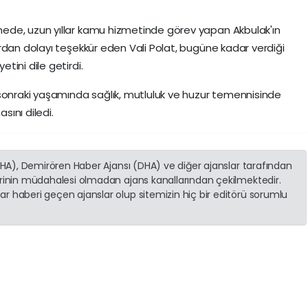
ede, uzun yıllar kamu hizmetinde görev yapan Akbulak'ın
rdan dolayı teşekkür eden Vali Polat, bugüne kadar verdiği
ini dile getirdi.
 sonraki yaşamında sağlık, mutluluk ve huzur temennisinde
sını diledi.
(İHA), Demirören Haber Ajansı (DHA) ve diğer ajanslar tarafından
erinin müdahalesi olmadan ajans kanallarından çekilmektedir.
r haberi geçen ajanslar olup sitemizin hiç bir editörü sorumlu