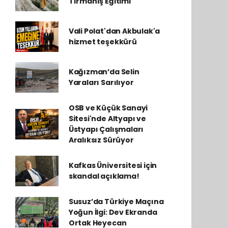
Tırmanış Eğitimi
Vali Polat'dan Akbulak'a
hizmet teşekkürü
Kağızman’da Selin
Yaraları Sarılıyor
OSB ve Küçük Sanayi
Sitesi'nde Altyapı ve
Üstyapı Çalışmaları
Aralıksız Sürüyor
Kafkas Üniversitesi için
skandal açıklama!
Susuz’da Türkiye Maçına
Yoğun İlgi: Dev Ekranda
Ortak Heyecan