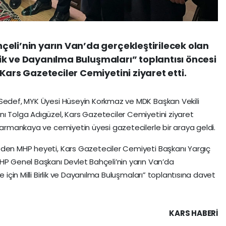
eli’nin yarın Van’da gerçekleştirilecek olan
irlik ve Dayanılma Buluşmaları” toplantısı öncesi
Kars Gazeteciler Cemiyetini ziyaret etti.
 Sedef, MYK Üyesi Hüseyin Korkmaz ve MDK Başkan Vekili
ı Tolga Adıgüzel, Kars Gazeteciler Cemiyetini ziyaret
 Harmankaya ve cemiyetin üyesi gazetecilerle bir araya geldi.
eden MHP heyeti, Kars Gazeteciler Cemiyeti Başkanı Yargıç
HP Genel Başkanı Devlet Bahçeli’nin yarın Van’da
e için Milli Birlik ve Dayanılma Buluşmaları” toplantısına davet
KARS HABERİ