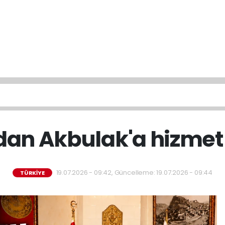
'dan Akbulak'a hizme
19.07.2026 - 09:42, Güncelleme: 19.07.2026 - 09:44
TÜRKİYE