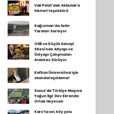
Vali Polat'dan Akbulak'a
hizmet teşekkürü
Kağızman’da Selin
Yaraları Sarılıyor
OSB ve Küçük Sanayi
Sitesi'nde Altyapı ve
Üstyapı Çalışmaları
Aralıksız Sürüyor
Kafkas Üniversitesi için
skandal açıklama!
Susuz’da Türkiye Maçına
Yoğun İlgi: Dev Ekranda
Ortak Heyecan
Kars’ta sel, köy yolu