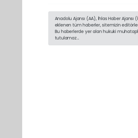
Anadolu Ajansı (AA), İhlas Haber Ajansı 
eklenen tüm haberler, sitemizin editörl
Bu haberlerde yer alan hukuki muhatapla
tutulamaz...