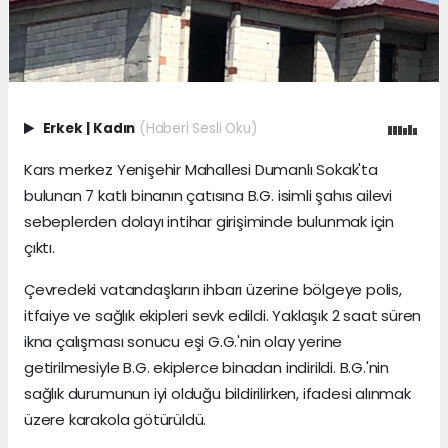
Erkek
|
Kadın
(Haberi Sesli Oku)
Kars merkez Yenişehir Mahallesi Dumanlı Sokak'ta
bulunan 7 katlı binanın çatısına B.G. isimli şahıs ailevi
sebeplerden dolayı intihar girişiminde bulunmak için
çıktı.
Çevredeki vatandaşların ihbarı üzerine bölgeye polis,
itfaiye ve sağlık ekipleri sevk edildi. Yaklaşık 2 saat süren
ikna çalışması sonucu eşi G.G.'nin olay yerine
getirilmesiyle B.G. ekiplerce binadan indirildi. B.G.'nin
sağlık durumunun iyi olduğu bildirilirken, ifadesi alınmak
üzere karakola götürüldü.