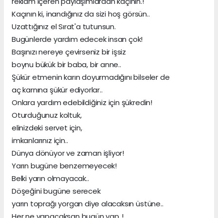
reklam içeren paylaşımlardan kaçının.!
Kaçının ki, inandığınız da sizi hoş görsün..
Uzattığınız el Sırat'a tutunsun.
Bugünlerde yardım edecek insan çok!
Başınızı nereye çevirseniz bir işsiz
boynu bükük bir baba, bir anne..
Şükür etmenin karın doyurmadığını bilseler de
aç karnına şükür ediyorlar..
Onlara yardım edebildiğiniz için şükredin!
Oturduğunuz koltuk,
elinizdeki servet için,
imkanlarınız için..
Dünya dönüyor ve zaman işliyor!
Yarın bugüne benzemeyecek!
Belki yarın olmayacak..
Döşeğini bugüne serecek
yarın toprağı yorgan diye alacaksın üstüne..
Her ne yapacaksan bugün yap..!