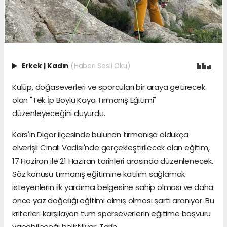
Erkek
|
Kadın
(Haberi Sesli Oku)
Kulüp, doğaseverleri ve sporcuları bir araya getirecek
olan "Tek İp Boylu Kaya Tırmanış Eğitimi"
düzenleyeceğini duyurdu.
Kars'ın Digor ilçesinde bulunan tırmanışa oldukça
elverişli Cinali Vadisi'nde gerçekleştirilecek olan eğitim,
17 Haziran ile 21 Haziran tarihleri arasında düzenlenecek.
Söz konusu tırmanış eğitimine katılım sağlamak
isteyenlerin ilk yardımcı belgesine sahip olması ve daha
önce yaz dağcılığı eğitimi almış olması şartı aranıyor. Bu
kriterleri karşılayan tüm sporseverlerin eğitime başvuru
yapabileceği belirtiliyor. Tarih