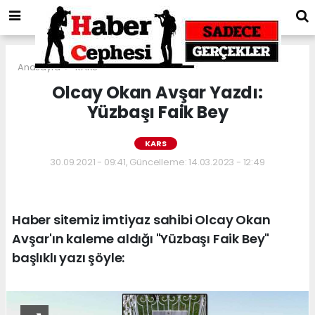
Anasayfa
KARS
Olcay Okan Avşar Yazdı:
Yüzbaşı Faik Bey
KARS
30.09.2021 - 09:41, Güncelleme: 14.03.2023 - 12:49
Haber sitemiz imtiyaz sahibi Olcay Okan
Avşar'ın kaleme aldığı "Yüzbaşı Faik Bey"
başlıklı yazı şöyle: