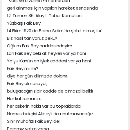
“Kars ve civarının Ermenilerden
geri alınması için yapılan hareket esnasında
12. Tümen 36. Alay 1. Tabur Komutanı
Yüzbaşı Faik Bey
14 Ekim 1920’de Berne Selim’de şehit olmuştur’
Biz nasıl tanıyoruz peki..?
Oğlum Faik Bey caddesindeyim.
Lan Faik Bey'deki at heykeli var ya hani.
Ya şu Kars'ın en işlek caddesi var ya hani
Faik Bey mi ne?
diye her gün dilimizde dolanır.
Faik Bey olmasaydı;
buluşacağınız bir cadde de olmazdı belki!
Her kahramanın,
her askerin hakkı var bu topraklarda.
Namus bekçisi Alibey'i de unutmayacağız
Sınır muhafızı Faik Beyi de!
Paramız yetmiyorsa