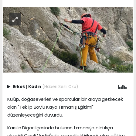
Erkek
|
Kadın
(Haberi Sesli Oku)
Kulüp, doğaseverleri ve sporcuları bir araya getirecek
olan "Tek İp Boylu Kaya Tırmanış Eğitimi"
düzenleyeceğini duyurdu.
Kars'ın Digor ilçesinde bulunan tırmanışa oldukça
elverişli Cinali Vadisi'nde gerçekleştirilecek olan eğitim,