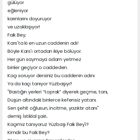
gülüyor
eğleniyor
karınlarını doyuruyor
ve uzaklaşıyor!
Faik Bey;
Kars'ta ki en uzun caddenin adı!
Böyle Kars'ı ortadan ikiye bölüyor.
Her gün saymaya adam yetmez
binler geçiyor o caddeden.
Kaçı soruyor dersiniz bu caddenin adını
Ya da kaçı tanıyor Yüzbaşıyı?
"Bastığın yerleri “toprak” diyerek geçme, tanı,
Düşün altındaki binlerce kefensiz yatanı.
Sen şehit oğlusun, incitme, yazıktır atanı"
demiş İstiklal şairi..
Kaçımız tanıyoruz Yüzbaşı Faik Bey'i?
Kimdir bu Faik Bey?