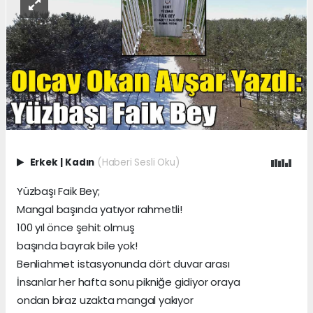
Erkek
|
Kadın
(Haberi Sesli Oku)
Yüzbaşı Faik Bey;
Mangal başında yatıyor rahmetli!
100 yıl önce şehit olmuş
başında bayrak bile yok!
Benliahmet istasyonunda dört duvar arası
İnsanlar her hafta sonu pikniğe gidiyor oraya
ondan biraz uzakta mangal yakıyor