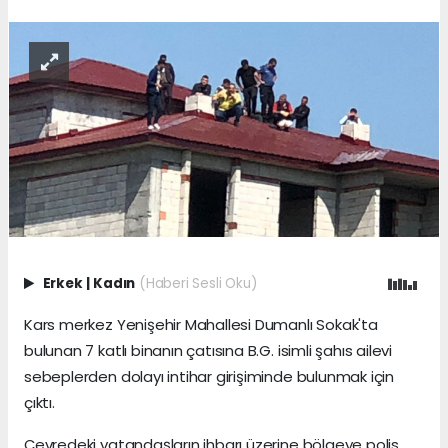
Erkek
|
Kadın
(Haberi Sesli Oku)
Kars merkez Yenişehir Mahallesi Dumanlı Sokak'ta
bulunan 7 katlı binanın çatısına B.G. isimli şahıs ailevi
sebeplerden dolayı intihar girişiminde bulunmak için
çıktı.
Çevredeki vatandaşların ihbarı üzerine bölgeye polis,