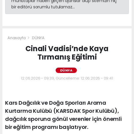
muhataplar haberi geçen ajanslar olup sitemizin hiç
bir editörü sorumlu tutulamaz...
Anasayfa
DÜNYA
Cinali Vadisi’nde Kaya
Tırmanış Eğitimi
DÜNYA
12.06.2026 - 09:39, Güncelleme: 12.06.2026 - 09:41
Kars Dağcılık ve Doğa Sporları Arama
Kurtarma Kulübü (KARSDAK Spor Kulübü),
dağcılık sporuna gönül verenler için önemli
bir eğitim programı başlatıyor.