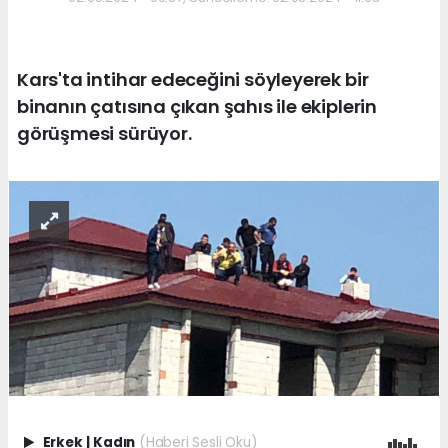
Kars'ta intihar edeceğini söyleyerek bir
binanın çatısına çıkan şahıs ile ekiplerin
görüşmesi sürüyor.
Erkek
|
Kadın
(Haberi Sesli Oku)