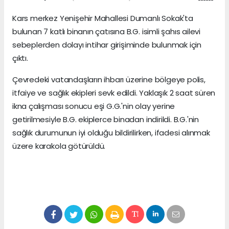
Kars merkez Yenişehir Mahallesi Dumanlı Sokak'ta
bulunan 7 katlı binanın çatısına B.G. isimli şahıs ailevi
sebeplerden dolayı intihar girişiminde bulunmak için
çıktı.
Çevredeki vatandaşların ihbarı üzerine bölgeye polis,
itfaiye ve sağlık ekipleri sevk edildi. Yaklaşık 2 saat süren
ikna çalışması sonucu eşi G.G.'nin olay yerine
getirilmesiyle B.G. ekiplerce binadan indirildi. B.G.'nin
sağlık durumunun iyi olduğu bildirilirken, ifadesi alınmak
üzere karakola götürüldü.