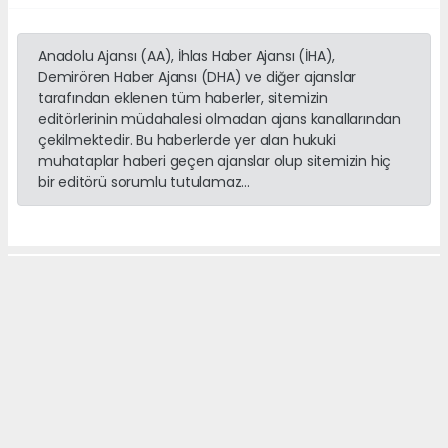
Anadolu Ajansı (AA), İhlas Haber Ajansı (İHA),
Demirören Haber Ajansı (DHA) ve diğer ajanslar
tarafından eklenen tüm haberler, sitemizin
editörlerinin müdahalesi olmadan ajans kanallarından
çekilmektedir. Bu haberlerde yer alan hukuki
muhataplar haberi geçen ajanslar olup sitemizin hiç
bir editörü sorumlu tutulamaz...
Anasayfa
DÜNYA
Cinali Vadisi’nde Kaya
Tırmanış Eğitimi
DÜNYA
12.06.2026 - 09:39, Güncelleme: 12.06.2026 - 09:41