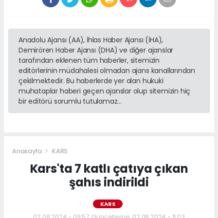
Anadolu Ajansı (AA), İhlas Haber Ajansı (İHA),
Demirören Haber Ajansı (DHA) ve diğer ajanslar
tarafından eklenen tüm haberler, sitemizin
editörlerinin müdahalesi olmadan ajans kanallarından
çekilmektedir. Bu haberlerde yer alan hukuki
muhataplar haberi geçen ajanslar olup sitemizin hiç
bir editörü sorumlu tutulamaz...
Anasayfa
KARS
Kars'ta 7 katlı çatıya çıkan
şahıs indirildi
KARS
02.08.2024 - 09:57, Güncelleme: 02.08.2024 - 11:03