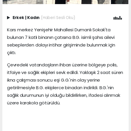
Erkek
|
Kadın
(Haberi Sesli Oku)
Kars merkez Yenişehir Mahallesi Dumanlı Sokak'ta
bulunan 7 katlı binanın çatısına B.G. isimli şahıs ailevi
sebeplerden dolayı intihar girişiminde bulunmak için
çıktı.
Çevredeki vatandaşların ihbarı üzerine bölgeye polis,
itfaiye ve sağlık ekipleri sevk edildi. Yaklaşık 2 saat süren
ikna çalışması sonucu eşi G.G.'nin olay yerine
getirilmesiyle B.G. ekiplerce binadan indirildi. B.G.'nin
sağlık durumunun iyi olduğu bildirilirken, ifadesi alınmak
üzere karakola götürüldü.