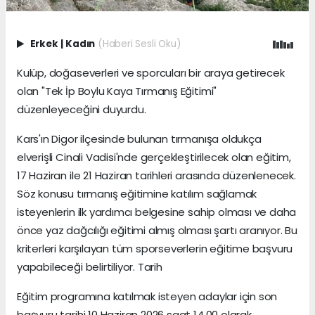
Erkek
|
Kadın
(Haberi Sesli Oku)
Kulüp, doğaseverleri ve sporcuları bir araya getirecek
olan "Tek İp Boylu Kaya Tırmanış Eğitimi"
düzenleyeceğini duyurdu.
Kars'ın Digor ilçesinde bulunan tırmanışa oldukça
elverişli Cinali Vadisi'nde gerçekleştirilecek olan eğitim,
17 Haziran ile 21 Haziran tarihleri arasında düzenlenecek.
Söz konusu tırmanış eğitimine katılım sağlamak
isteyenlerin ilk yardımcı belgesine sahip olması ve daha
önce yaz dağcılığı eğitimi almış olması şartı aranıyor. Bu
kriterleri karşılayan tüm sporseverlerin eğitime başvuru
yapabileceği belirtiliyor. Tarih
Eğitim programına katılmak isteyen adaylar için son
başvuru tarihi 10 Haziran 2026 saat 14.00 olarak