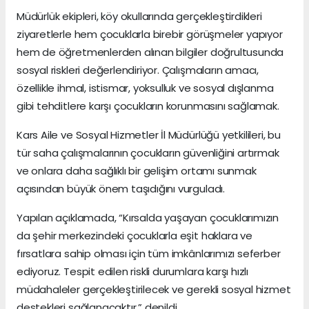
Müdürlük ekipleri, köy okullarında gerçekleştirdikleri
ziyaretlerle hem çocuklarla birebir görüşmeler yapıyor
hem de öğretmenlerden alınan bilgiler doğrultusunda
sosyal riskleri değerlendiriyor. Çalışmaların amacı,
özellikle ihmal, istismar, yoksulluk ve sosyal dışlanma
gibi tehditlere karşı çocukların korunmasını sağlamak.
Kars Aile ve Sosyal Hizmetler İl Müdürlüğü yetkilileri, bu
tür saha çalışmalarının çocukların güvenliğini artırmak
ve onlara daha sağlıklı bir gelişim ortamı sunmak
açısından büyük önem taşıdığını vurguladı.
Yapılan açıklamada, “Kırsalda yaşayan çocuklarımızın
da şehir merkezindeki çocuklarla eşit haklara ve
fırsatlara sahip olması için tüm imkânlarımızı seferber
ediyoruz. Tespit edilen riskli durumlara karşı hızlı
müdahaleler gerçekleştirilecek ve gerekli sosyal hizmet
destekleri sağlanacaktır,” denildi.