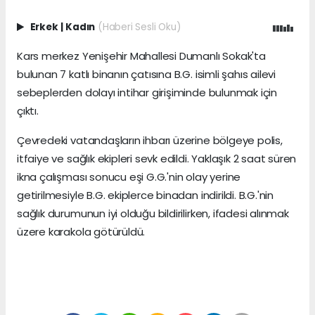
Erkek
|
Kadın
(Haberi Sesli Oku)
Kars merkez Yenişehir Mahallesi Dumanlı Sokak'ta
bulunan 7 katlı binanın çatısına B.G. isimli şahıs ailevi
sebeplerden dolayı intihar girişiminde bulunmak için
çıktı.
Çevredeki vatandaşların ihbarı üzerine bölgeye polis,
itfaiye ve sağlık ekipleri sevk edildi. Yaklaşık 2 saat süren
ikna çalışması sonucu eşi G.G.'nin olay yerine
getirilmesiyle B.G. ekiplerce binadan indirildi. B.G.'nin
sağlık durumunun iyi olduğu bildirilirken, ifadesi alınmak
üzere karakola götürüldü.