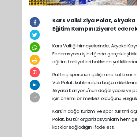
Kars Valisi Ziya Polat, Akya
Eğitim Kampını ziyaret ederek
Kars Valiliği himayelerinde, Akyaka Kay
Federasyonu iş birliğinde gerçekleştir
eğitim faaliyetleri hakkında yetkililerden 
Rafting sporunun gelişimine katkı su
Vali Polat, katılımcılara başarı dilekleri
Akyaka Kanyonu'nun doğal yapısı ve par
için önemli bir merkez olduğunu vurgula
Kars'ın doğa turizmi ve spor turizmi aç
Polat, bu tür organizasyonların hem ge
katkılar sağladığını ifade etti.