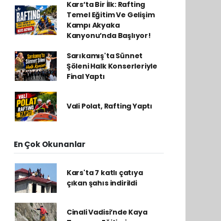
Kars’ta Bir İlk: Rafting
Temel Eğitim Ve Gelişim
Kampı Akyaka
Kanyonu’nda Başlıyor!
Sarıkamış'ta Sünnet
Şöleni Halk Konserleriyle
Final Yaptı
Vali Polat, Rafting Yaptı
En Çok Okunanlar
Kars'ta 7 katlı çatıya
çıkan şahıs indirildi
Cinali Vadisi’nde Kaya