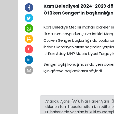
Kars Belediyesi 2024-2029 dön
Ötüken Senger’in başkanlığınd
Kars Belediye Meclisi mahalli idareler s
İlk oturum saygı duruşu ve İstiklal Marş
Ötüken Senger başkanlığında toplanan 
ihtisas komisyonlarının seçimleri yapıld
İttifakı Adayı MHP Meclis Üyesi Turgay Kız
Senger açılış konuşmasında yeni dön
için göreve başladıklarını söyledi.
Anadolu Ajansı (AA), İhlas Haber Ajansı 
eklenen tüm haberler, sitemizin editörl
Bu haberlerde yer alan hukuki muhatapla