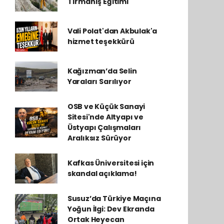
Tırmanış Eğitimi
Vali Polat'dan Akbulak'a
hizmet teşekkürü
Kağızman’da Selin
Yaraları Sarılıyor
OSB ve Küçük Sanayi
Sitesi'nde Altyapı ve
Üstyapı Çalışmaları
Aralıksız Sürüyor
Kafkas Üniversitesi için
skandal açıklama!
Susuz’da Türkiye Maçına
Yoğun İlgi: Dev Ekranda
Ortak Heyecan