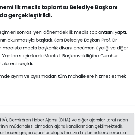
emi ilk meclis toplantısı Belediye Başkanı
a gerçekleştirildi.
eçimleri sonrası yeni dönemdeki ilk meclis toplantısını yaptı.
ı’nın okunmasıyla başladı. Kars Belediye Başkanı Prof. Dr.
mecliste meclis başkanlık divanı, encümen üyeliği ve diğer
ı. Yapılan seçimlerde Meclis 1. Başkanvekilliği’ne Cumhur
ılörenli seçildi.
emde ayrım ve ayrışmadan tüm mahallelere hizmet etmek
(İHA), Demirören Haber Ajansı (DHA) ve diğer ajanslar tarafından
erinin müdahalesi olmadan ajans kanallarından çekilmektedir.
r haberi geçen ajanslar olup sitemizin hiç bir editörü sorumlu