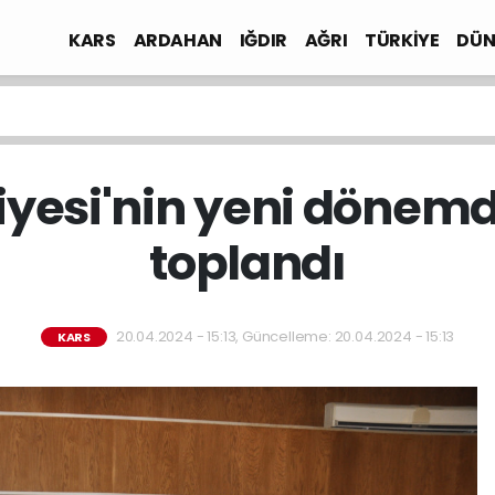
KARS
ARDAHAN
IĞDIR
AĞRI
TÜRKİYE
DÜN
iyesi'nin yeni dönemd
toplandı
20.04.2024 - 15:13, Güncelleme: 20.04.2024 - 15:13
KARS