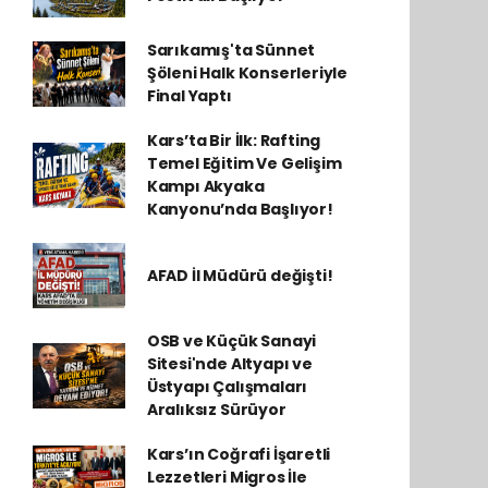
Sarıkamış'ta Sünnet
Şöleni Halk Konserleriyle
Final Yaptı
Kars’ta Bir İlk: Rafting
Temel Eğitim Ve Gelişim
Kampı Akyaka
Kanyonu’nda Başlıyor!
AFAD İl Müdürü değişti!
OSB ve Küçük Sanayi
Sitesi'nde Altyapı ve
Üstyapı Çalışmaları
Aralıksız Sürüyor
Kars’ın Coğrafi İşaretli
Lezzetleri Migros İle