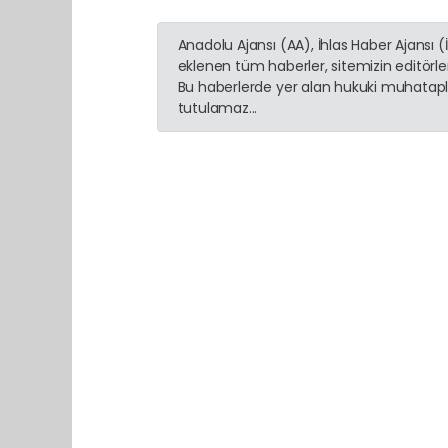
Anadolu Ajansı (AA), İhlas Haber Ajansı 
eklenen tüm haberler, sitemizin editörl
Bu haberlerde yer alan hukuki muhatapla
tutulamaz...