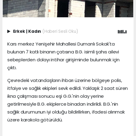
Erkek
|
Kadın
(Haberi Sesli Oku)
Kars merkez Yenişehir Mahallesi Dumanlı Sokak'ta
bulunan 7 katlı binanın çatısına B.G. isimli şahıs ailevi
sebeplerden dolayı intihar girişiminde bulunmak için
çıktı.
Çevredeki vatandaşların ihbarı üzerine bölgeye polis,
itfaiye ve sağlık ekipleri sevk edildi. Yaklaşık 2 saat süren
ikna çalışması sonucu eşi G.G.'nin olay yerine
getirilmesiyle B.G. ekiplerce binadan indirildi. B.G.'nin
sağlık durumunun iyi olduğu bildirilirken, ifadesi alınmak
üzere karakola götürüldü.