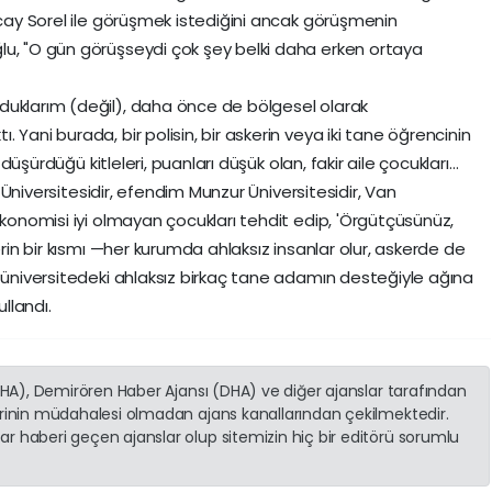
ncay Sorel ile görüşmek istediğini ancak görüşmenin
lu, "O gün görüşseydi çok şey belki daha erken ortaya
duklarım (değil), daha önce de bölgesel olarak
Yani burada, bir polisin, bir askerin veya iki tane öğrencinin
e düşürdüğü kitleleri, puanları düşük olan, fakir aile çocukları…
at Üniversitesidir, efendim Munzur Üniversitesidir, Van
ekonomisi iyi olmayan çocukları tehdit edip, 'Örgütçüsünüz,
erin bir kısmı —her kurumda ahlaksız insanlar olur, askerde de
, üniversitedeki ahlaksız birkaç tane adamın desteğiyle ağına
ullandı.
(İHA), Demirören Haber Ajansı (DHA) ve diğer ajanslar tarafından
erinin müdahalesi olmadan ajans kanallarından çekilmektedir.
r haberi geçen ajanslar olup sitemizin hiç bir editörü sorumlu