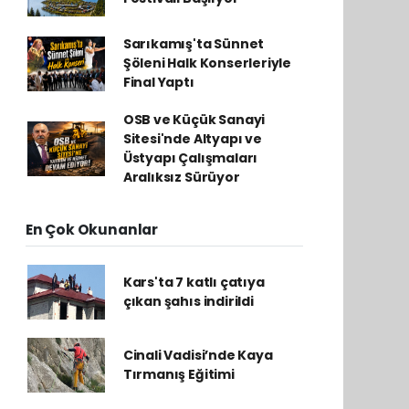
Sarıkamış'ta Sünnet
Şöleni Halk Konserleriyle
Final Yaptı
OSB ve Küçük Sanayi
Sitesi'nde Altyapı ve
Üstyapı Çalışmaları
Aralıksız Sürüyor
En Çok Okunanlar
Kars'ta 7 katlı çatıya
çıkan şahıs indirildi
Cinali Vadisi’nde Kaya
Tırmanış Eğitimi