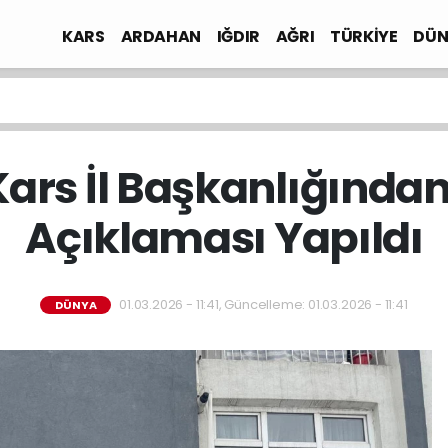
KARS
ARDAHAN
IĞDIR
AĞRI
TÜRKİYE
DÜN
Kars İl Başkanlığında
Açıklaması Yapıldı
01.03.2026 - 11:41, Güncelleme: 01.03.2026 - 11:41
DÜNYA