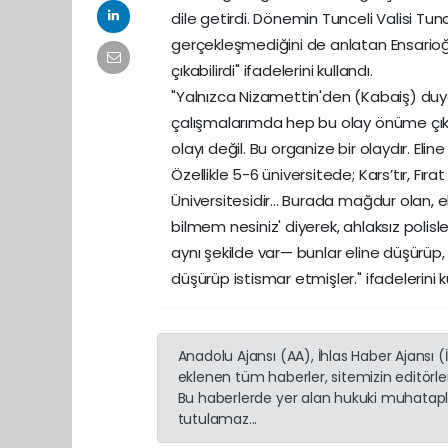
dile getirdi. Dönemin Tunceli Valisi Tu
gerçekleşmediğini de anlatan Ensarioğ
çıkabilirdi" ifadelerini kullandı.
"Yalnızca Nizamettin'den (Kabaiş) duy
çalışmalarımda hep bu olay önüme çıktı. 
olayı değil. Bu organize bir olaydır. Elin
Özellikle 5-6 üniversitede; Kars’tır, Fır
Üniversitesidir... Burada mağdur olan, 
bilmem nesiniz' diyerek, ahlaksız polisl
aynı şekilde var— bunlar eline düşürüp
düşürüp istismar etmişler." ifadelerini k
Anadolu Ajansı (AA), İhlas Haber Ajansı 
eklenen tüm haberler, sitemizin editörl
Bu haberlerde yer alan hukuki muhatapla
tutulamaz...