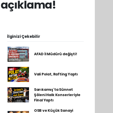
l açıklama!
İlginizi Çekebilir
AFAD İl Müdürü değişti!
Vali Polat, Rafting Yaptı
Sarıkamış'ta Sünnet
Şöleni Halk Konserleriyle
Final Yaptı
OSB ve Küçük Sanayi