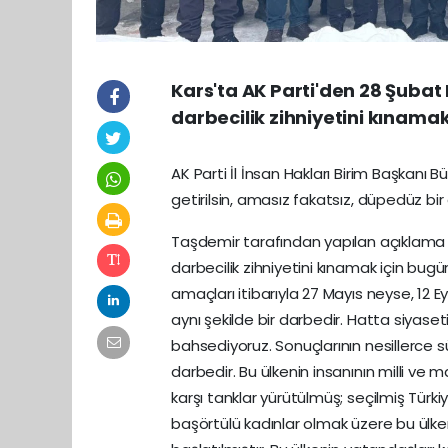
Kars'ta AK Parti'den 28 Şubat
darbecilik zihniyetini kınamak
AK Parti İl İnsan Hakları Birim Başkanı B
getirilsin, amasız fakatsız, düpedüz bir
Taşdemir tarafından yapılan açıklama 
darbecilik zihniyetini kınamak için bugün
amaçları itibarıyla 27 Mayıs neyse, 12
aynı şekilde bir darbedir. Hatta siyaset
bahsediyoruz. Sonuçlarının nesillerce 
darbedir. Bu ülkenin insanının milli ve 
karşı tanklar yürütülmüş; seçilmiş Türk
başörtülü kadınlar olmak üzere bu ülke