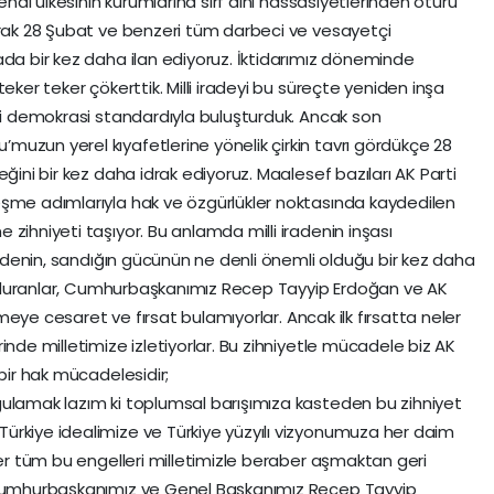
kendi ülkesinin kurumlarına sırf dini hassasiyetlerinden ötürü
arak 28 Şubat ve benzeri tüm darbeci ve vesayetçi
ada bir kez daha ilan ediyoruz. İktidarımız döneminde
eker teker çökerttik. Milli iradeyi bu süreçte yeniden inşa
iği demokrasi standardıyla buluşturduk. Ancak son
uzun yerel kıyafetlerine yönelik çirkin tavrı gördükçe 28
ğini bir kez daha idrak ediyoruz. Maalesef bazıları AK Parti
eşme adımlarıyla hak ve özgürlükler noktasında kaydedilen
zihniyeti taşıyor. Bu anlamda milli iradenin inşası
iradenin, sandığın gücünün ne denli önemli olduğu bir kez daha
nda duranlar, Cumhurbaşkanımız Recep Tayyip Erdoğan ve AK
lemeye cesaret ve fırsat bulamıyorlar. Ancak ilk fırsatta neler
inde milletimize izletiyorlar. Bu zihniyetle mücadele biz AK
 bir hak mücadelesidir;
gulamak lazım ki toplumsal barışımıza kasteden bu zihniyet
ürkiye idealimize ve Türkiye yüzyılı vizyonumuza her daim
ler tüm bu engelleri milletimizle beraber aşmaktan geri
, Cumhurbaşkanımız ve Genel Başkanımız Recep Tayyip