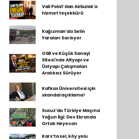
Vali Polat'dan Akbulak'a
hizmet teşekkürü
Kağızman’da Selin
Yaraları Sarılıyor
OSB ve Küçük Sanayi
Sitesi'nde Altyapı ve
Üstyapı Çalışmaları
Aralıksız Sürüyor
Kafkas Üniversitesi için
skandal açıklama!
Susuz’da Türkiye Maçına
Yoğun İlgi: Dev Ekranda
Ortak Heyecan
Kars’ta sel, köy yolu