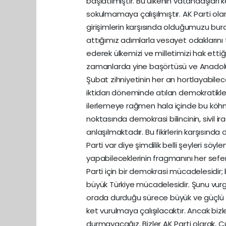
başlatılmıştır. Bu ülkenin vatandaşları 
sokulmamaya çalışılmıştır. AK Parti ol
girişimlerin karşısında olduğumuzu bur
attığımız adımlarla vesayet odaklarını t
ederek ülkemizi ve milletimizi hak ett
zamanlarda yine başörtüsü ve Anadolu’m
Şubat zihniyetinin her an hortlayabilece
iktidarı döneminde atılan demokratikl
ilerlemeye rağmen hala içinde bu köhne 
noktasında demokrasi bilincinin, sivil 
anlaşılmaktadır. Bu fikirlerin karşısı
Parti var diye şimdilik belli şeyleri söy
yapabileceklerinin fragmanını her sefer
Parti için bir demokrasi mücadelesidir;
büyük Türkiye mücadelesidir. Şunu vur
orada durduğu sürece büyük ve güçlü T
ket vurulmaya çalışılacaktır. Ancak biz
durmayacağız. Bizler AK Parti olarak