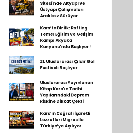
Sitesi'nde Altyapı ve
Üstyapı Çalışmaları
Aralıksız Sürüyor
Kars’ta Bir İlk: Rafting
Temel Eğitim Ve Gelişim
Kampı Akyaka
Kanyonu’nda Başlıyor!
21. Uluslararası Çıldır Göl
Festivali Başlıyor
Uluslararası Yayınlanan
Kitap Kars'ın Tarihi
Yapılarındaki Deprem
Riskine Dikkat Çekti
Kars’ın Coğrafi İşaretli
Lezzetleri Migros İle
Türkiye’ye Açılıyor