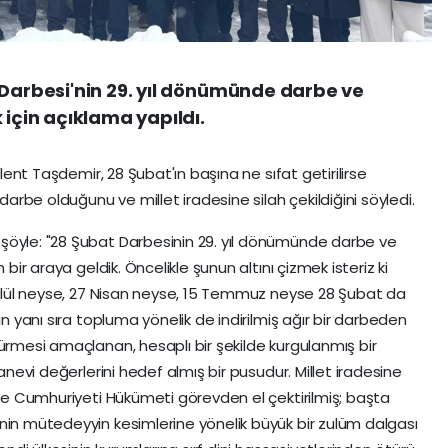
 Darbesi'nin 29. yıl dönümünde darbe ve
 için açıklama yapıldı.
ülent Taşdemir, 28 Şubat'ın başına ne sıfat getirilirse
 darbe olduğunu ve millet iradesine silah çekildiğini söyledi.
şöyle: "28 Şubat Darbesinin 29. yıl dönümünde darbe ve
 bir araya geldik. Öncelikle şunun altını çizmek isteriz ki
 Eylül neyse, 27 Nisan neyse, 15 Temmuz neyse 28 Şubat da
in yanı sıra topluma yönelik de indirilmiş ağır bir darbeden
sürmesi amaçlanan, hesaplı bir şekilde kurgulanmış bir
manevi değerlerini hedef almış bir pusudur. Millet iradesine
iye Cumhuriyeti Hükümeti görevden el çektirilmiş; başta
nin mütedeyyin kesimlerine yönelik büyük bir zulüm dalgası