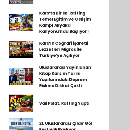
Kars’ta Bir İlk: Rafting
Temel Eğitim Ve Gelişim
Kampı Akyaka
Kanyonu’nda Başlıyor!
Kars’ın Coğrafi İşaretli
Lezzetleri Migros İle
Türkiye’ye Açılıyor
Uluslararası Yayınlanan
Kitap Kars'ın Tarihi
Yapılarındaki Deprem
Riskine Dikkat Çekti
Vali Polat, Rafting Yaptı
21. Uluslararası Çıldır Göl
Festivali Başlıyor