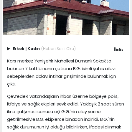
Erkek
|
Kadın
(Haberi Sesli Oku)
Kars merkez Yenişehir Mahallesi Dumanlı Sokak'ta
bulunan 7 katlı binanın çatısına B.G. isimli şahıs ailevi
sebeplerden dolayı intihar girişiminde bulunmak için
çıktı.
Çevredeki vatandaşların ihbarı üzerine bölgeye polis,
itfaiye ve sağlık ekipleri sevk edildi. Yaklaşık 2 saat süren
ikna çalışması sonucu eşi G.G.'nin olay yerine
getirilmesiyle B.G. ekiplerce binadan indirildi. B.G.'nin
sağlık durumunun iyi olduğu bildirilirken, ifadesi alınmak