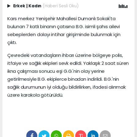
Erkek
|
Kadın
(Haberi Sesli Oku)
Kars merkez Yenişehir Mahallesi Dumanlı Sokak'ta
bulunan 7 katlı binanın çatısına B.G. isimli şahıs ailevi
sebeplerden dolayı intihar girişiminde bulunmak için
çıktı.
Çevredeki vatandaşların ihbarı üzerine bölgeye polis,
itfaiye ve sağlık ekipleri sevk edildi. Yaklaşık 2 saat süren
ikna çalışması sonucu eşi G.G.'nin olay yerine
getirilmesiyle B.G. ekiplerce binadan indirildi. B.G.'nin
sağlık durumunun iyi olduğu bildirilirken, ifadesi alınmak
üzere karakola götürüldü.