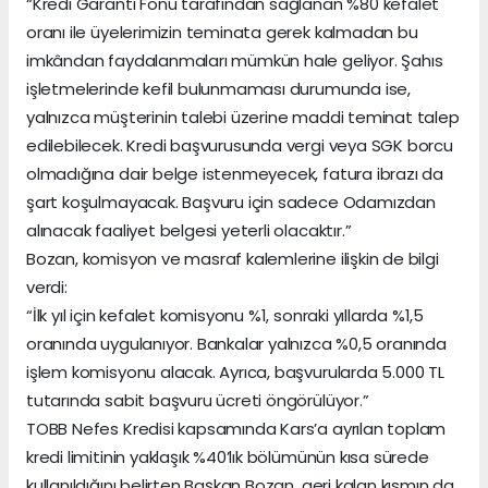
“Kredi Garanti Fonu tarafından sağlanan %80 kefalet
oranı ile üyelerimizin teminata gerek kalmadan bu
imkândan faydalanmaları mümkün hale geliyor. Şahıs
işletmelerinde kefil bulunmaması durumunda ise,
yalnızca müşterinin talebi üzerine maddi teminat talep
edilebilecek. Kredi başvurusunda vergi veya SGK borcu
olmadığına dair belge istenmeyecek, fatura ibrazı da
şart koşulmayacak. Başvuru için sadece Odamızdan
alınacak faaliyet belgesi yeterli olacaktır.”
Bozan, komisyon ve masraf kalemlerine ilişkin de bilgi
verdi:
“İlk yıl için kefalet komisyonu %1, sonraki yıllarda %1,5
oranında uygulanıyor. Bankalar yalnızca %0,5 oranında
işlem komisyonu alacak. Ayrıca, başvurularda 5.000 TL
tutarında sabit başvuru ücreti öngörülüyor.”
TOBB Nefes Kredisi kapsamında Kars’a ayrılan toplam
kredi limitinin yaklaşık %40’lık bölümünün kısa sürede
kullanıldığını belirten Başkan Bozan, geri kalan kısmın da