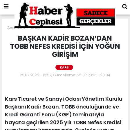
Anasayfa
KARS
BAŞKAN KADİR BOZAN’DAN
TOBB NEFES KREDİSİ İÇİN YOĞUN
GİRİŞİM
KARS
25.07.2025 - 12:57, Güncelleme: 25.07.2025 - 20:04
Kars Ticaret ve Sanayi Odası Yönetim Kurulu
Başkanı Kadir Bozan, TOBB öncülüğünde ve
Kredi Garanti Fonu (KGF) teminatıyla
hayata geçirilen 2025 yılı TOBB Nefes Kredisi