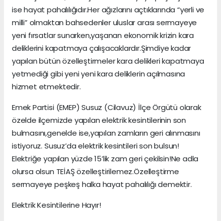
ise hayat pahalılığıdır.Her ağızlarını açtıklarında “yerli ve
milli” olmaktan bahsedenler uluslar arası sermayeye
yeni fırsatlar sunarken,yaşanan ekonomik krizin kara
deliklerini kapatmaya çalışacaklardır.Şimdiye kadar
yapılan bütün özelleştirmeler kara delikleri kapatmaya
yetmediği gibi yeni yeni kara deliklerin açılmasına
hizmet etmektedir.
Emek Partisi (EMEP) Susuz (Cilavuz) İlçe Örgütü olarak
özelde ilçemizde yapılan elektrik kesintilerinin son
bulmasını,genelde ise,yapılan zamların geri alınmasını
istiyoruz. Susuz’da elektrik kesintileri son bulsun!
Elektriğe yapılan yüzde 15’lik zam geri çekilsin!Ne adla
olursa olsun TEİAŞ özelleştirilemez.Özelleştirme
sermayeye peşkeş halka hayat pahalılığı demektir.
Elektrik Kesintilerine Hayır!