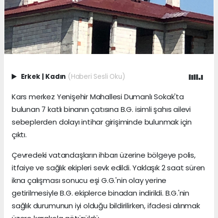
Erkek
|
Kadın
(Haberi Sesli Oku)
Kars merkez Yenişehir Mahallesi Dumanlı Sokak'ta
bulunan 7 katlı binanın çatısına B.G. isimli şahıs ailevi
sebeplerden dolayı intihar girişiminde bulunmak için
çıktı.
Çevredeki vatandaşların ihbarı üzerine bölgeye polis,
itfaiye ve sağlık ekipleri sevk edildi. Yaklaşık 2 saat süren
ikna çalışması sonucu eşi G.G.'nin olay yerine
getirilmesiyle B.G. ekiplerce binadan indirildi. B.G.'nin
sağlık durumunun iyi olduğu bildirilirken, ifadesi alınmak