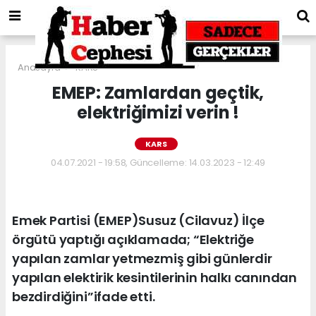
Anasayfa
KARS
EMEP: Zamlardan geçtik,
elektriğimizi verin !
KARS
04.07.2021 - 19:58, Güncelleme: 14.03.2023 - 12:49
Emek Partisi (EMEP)Susuz (Cilavuz) İlçe
örgütü yaptığı açıklamada; “Elektriğe
yapılan zamlar yetmezmiş gibi günlerdir
yapılan elektirik kesintilerinin halkı canından
bezdirdiğini”ifade etti.