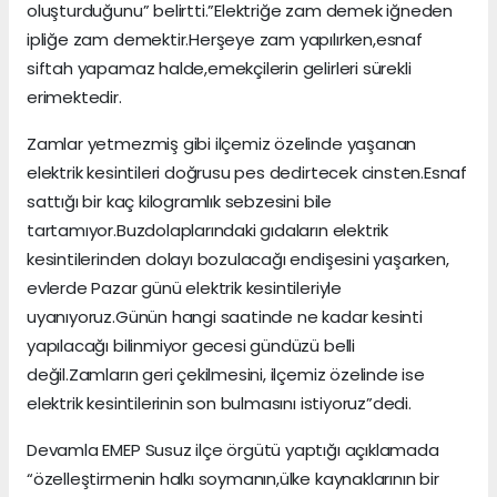
oluşturduğunu” belirtti.”Elektriğe zam demek iğneden
ipliğe zam demektir.Herşeye zam yapılırken,esnaf
siftah yapamaz halde,emekçilerin gelirleri sürekli
erimektedir.
Zamlar yetmezmiş gibi ilçemiz özelinde yaşanan
elektrik kesintileri doğrusu pes dedirtecek cinsten.Esnaf
sattığı bir kaç kilogramlık sebzesini bile
tartamıyor.Buzdolaplarındaki gıdaların elektrik
kesintilerinden dolayı bozulacağı endişesini yaşarken,
evlerde Pazar günü elektrik kesintileriyle
uyanıyoruz.Günün hangi saatinde ne kadar kesinti
yapılacağı bilinmiyor gecesi gündüzü belli
değil.Zamların geri çekilmesini, ilçemiz özelinde ise
elektrik kesintilerinin son bulmasını istiyoruz”dedi.
Devamla EMEP Susuz ilçe örgütü yaptığı açıklamada
“özelleştirmenin halkı soymanın,ülke kaynaklarının bir