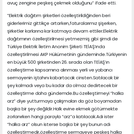
avuç zengine peşkeş çekmek olduğunu” ifade etti.
”Elektrik dağıtım şirketleri özelleştirildiğinden beri
giderlerimiz gittikçe artarken,faturalarımız şişerken,
şirketler karlarına kar katmaya devam ettiler.Elektrik
dağıtımının özelleştirilmesi yetmezmiş gibi şimdi de
Türkiye Elektrik İletim Anonim Şirketi TEİAŞ’ında
özelleştirilmesi AKP Hükümetinin gündeminde.Türkiyenin
en büyük 500 şirketinden 26. sırada olan TEİAŞ’ın
özelleştirme kapsamına alınması yerli ve yabancı
sermayenin iştahını kabartacak cinsten.Satılacak bir
şey kalmadı veya bu kadar da olmaz dedirtecek bir
özelleştirme daha gündemde.Bu özelleştirmeyi “halka
arz” diye yutturmaya çalışmaları da göz boyamadan
başka bir şey değildir.Halk evine ekmek götürmekte
zorlanırken hangi parayla “arz”a katılacak.Adı ister
“halka arz” olsun isterse başka bir şey bunun adı
özelleştirmedir,özelleştirme sermayeye peşkeş halka