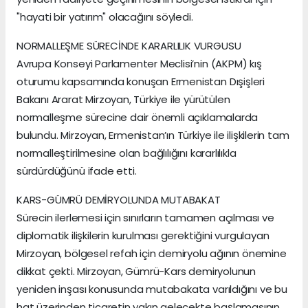
"hayati bir yatırım" olacağını söyledi.
NORMALLEŞME SÜRECİNDE KARARLILIK VURGUSU
Avrupa Konseyi Parlamenter Meclisi’nin (AKPM) kış
oturumu kapsamında konuşan Ermenistan Dışişleri
Bakanı Ararat Mirzoyan, Türkiye ile yürütülen
normalleşme sürecine dair önemli açıklamalarda
bulundu. Mirzoyan, Ermenistan’ın Türkiye ile ilişkilerin tam
normalleştirilmesine olan bağlılığını kararlılıkla
sürdürdüğünü ifade etti.
KARS-GÜMRÜ DEMİRYOLUNDA MUTABAKAT
Sürecin ilerlemesi için sınırların tamamen açılması ve
diplomatik ilişkilerin kurulması gerektiğini vurgulayan
Mirzoyan, bölgesel refah için demiryolu ağının önemine
dikkat çekti. Mirzoyan, Gümrü-Kars demiryolunun
yeniden inşası konusunda mutabakata varıldığını ve bu
hat üzerinden ticaretin yakın gelecekte başlamasının