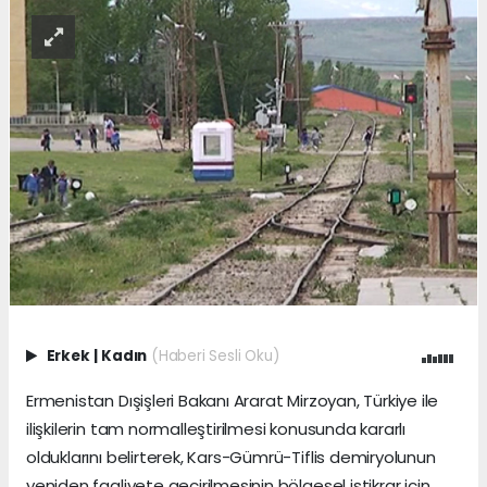
Erkek
|
Kadın
(Haberi Sesli Oku)
Ermenistan Dışişleri Bakanı Ararat Mirzoyan, Türkiye ile
ilişkilerin tam normalleştirilmesi konusunda kararlı
olduklarını belirterek, Kars-Gümrü-Tiflis demiryolunun
yeniden faaliyete geçirilmesinin bölgesel istikrar için