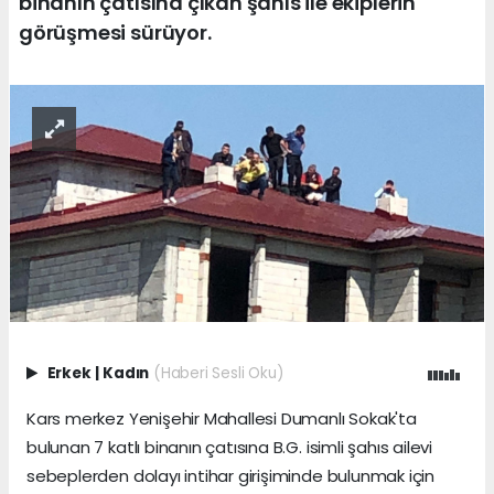
binanın çatısına çıkan şahıs ile ekiplerin
görüşmesi sürüyor.
Erkek
|
Kadın
(Haberi Sesli Oku)
Kars merkez Yenişehir Mahallesi Dumanlı Sokak'ta
bulunan 7 katlı binanın çatısına B.G. isimli şahıs ailevi
sebeplerden dolayı intihar girişiminde bulunmak için