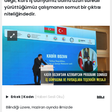
değil, Kars iş dünyamız adına uzun süredir
yürüttüğümüz çalışmanın somut bir çıktısı
niteliğindedir.
Erkek
|
Kadın
(Haberi Sesli Oku)
Bilindiği üzere, Haziran ayında ilimizde