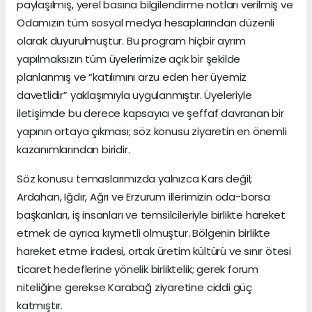
paylaşılmış, yerel basına bilgilendirme notları verilmiş ve
Odamızın tüm sosyal medya hesaplarından düzenli
olarak duyurulmuştur. Bu program hiçbir ayrım
yapılmaksızın tüm üyelerimize açık bir şekilde
planlanmış ve “katılımını arzu eden her üyemiz
davetlidir” yaklaşımıyla uygulanmıştır. Üyeleriyle
iletişimde bu derece kapsayıcı ve şeffaf davranan bir
yapının ortaya çıkması; söz konusu ziyaretin en önemli
kazanımlarından biridir.
Söz konusu temaslarımızda yalnızca Kars değil;
Ardahan, Iğdır, Ağrı ve Erzurum illerimizin oda-borsa
başkanları, iş insanları ve temsilcileriyle birlikte hareket
etmek de ayrıca kıymetli olmuştur. Bölgenin birlikte
hareket etme iradesi, ortak üretim kültürü ve sınır ötesi
ticaret hedeflerine yönelik birliktelik; gerek forum
niteliğine gerekse Karabağ ziyaretine ciddi güç
katmıştır.