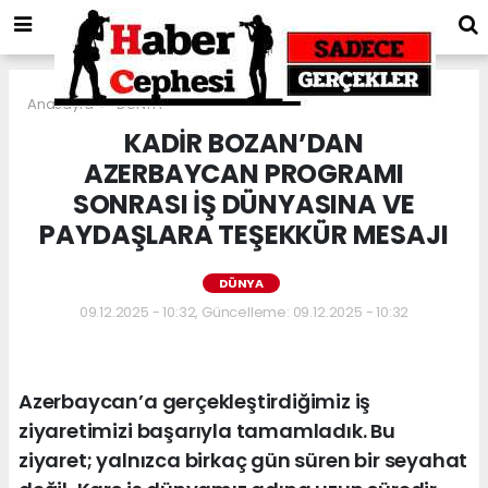
Anasayfa
DÜNYA
KADİR BOZAN’DAN
AZERBAYCAN PROGRAMI
SONRASI İŞ DÜNYASINA VE
PAYDAŞLARA TEŞEKKÜR MESAJI
DÜNYA
09.12.2025 - 10:32, Güncelleme: 09.12.2025 - 10:32
Azerbaycan’a gerçekleştirdiğimiz iş
ziyaretimizi başarıyla tamamladık. Bu
ziyaret; yalnızca birkaç gün süren bir seyahat