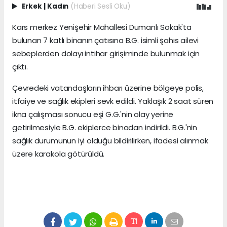
Erkek
|
Kadın
(Haberi Sesli Oku)
Kars merkez Yenişehir Mahallesi Dumanlı Sokak'ta
bulunan 7 katlı binanın çatısına B.G. isimli şahıs ailevi
sebeplerden dolayı intihar girişiminde bulunmak için
çıktı.
Çevredeki vatandaşların ihbarı üzerine bölgeye polis,
itfaiye ve sağlık ekipleri sevk edildi. Yaklaşık 2 saat süren
ikna çalışması sonucu eşi G.G.'nin olay yerine
getirilmesiyle B.G. ekiplerce binadan indirildi. B.G.'nin
sağlık durumunun iyi olduğu bildirilirken, ifadesi alınmak
üzere karakola götürüldü.