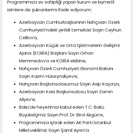
Programımıza ev sahipliği yapan kurum ve kıymetli
isimlere de şükranlarımı ifade ediyorum:
Azerbaycan Cumhurbaşkanının Nahçıvan Özerk
Cumhuriyeti’ndeki yetkili temsilcisi Sayın Ceyhun
Celilov’a,
Azerbaycan Küçük ve Orta İşletmelerin Gelişimi
Ajansı (KOBİA) Başkanı Sayın Orhan
Memmedov’a ve KOBİA ekibine,
Nahçıvan Özerk Cumhuriyeti Ekonomi Bakanı
Sayın Kazım Hüseynaliyev’e,
Nahçıvan Başkonsolosumuz Sayın Asip Kaya’ya,
Azerbaycan Kars Başkonsolosu Sayın Zamin
Aliyev’e,
Bakü’de heyetimizi kabul eden T.C. Bakü
Büyükelçimiz Sayın Prof. Dr. Birol Akgün’e,
Programımıza iştirak eden AK Parti İstanbul
Milletvekilimiz Sayın Şamil Ayrım’a