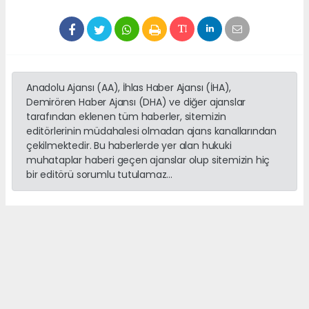
Anadolu Ajansı (AA), İhlas Haber Ajansı (İHA),
Demirören Haber Ajansı (DHA) ve diğer ajanslar
tarafından eklenen tüm haberler, sitemizin
editörlerinin müdahalesi olmadan ajans kanallarından
çekilmektedir. Bu haberlerde yer alan hukuki
muhataplar haberi geçen ajanslar olup sitemizin hiç
bir editörü sorumlu tutulamaz...
haber paketi
haber scripti
haber yazılımı
Tüm hakları saklı tutulmaktadır.Copyright 2026©
Haber Yazılımı:
Web Aksiyon ®