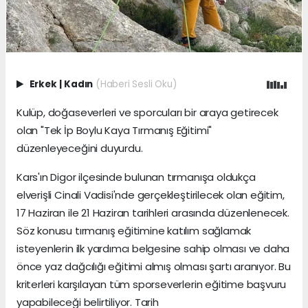
Erkek
|
Kadın
(Haberi Sesli Oku)
Kulüp, doğaseverleri ve sporcuları bir araya getirecek
olan "Tek İp Boylu Kaya Tırmanış Eğitimi"
düzenleyeceğini duyurdu.
Kars'ın Digor ilçesinde bulunan tırmanışa oldukça
elverişli Cinali Vadisi'nde gerçekleştirilecek olan eğitim,
17 Haziran ile 21 Haziran tarihleri arasında düzenlenecek.
Söz konusu tırmanış eğitimine katılım sağlamak
isteyenlerin ilk yardımcı belgesine sahip olması ve daha
önce yaz dağcılığı eğitimi almış olması şartı aranıyor. Bu
kriterleri karşılayan tüm sporseverlerin eğitime başvuru
yapabileceği belirtiliyor. Tarih