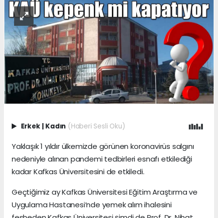
Erkek
|
Kadın
(Haberi Sesli Oku)
Yaklaşık 1 yıldır ülkemizde görünen koronavirüs salgını
nedeniyle alınan pandemi tedbirleri esnafı etkilediği
kadar Kafkas Üniversitesini de etkiledi.
Geçtiğimiz ay Kafkas Üniversitesi Eğitim Araştırma ve
Uygulama Hastanesi’nde yemek alım ihalesini
fesheden Kafkas Üniversitesi şimdi de Prof. Dr. Nihat