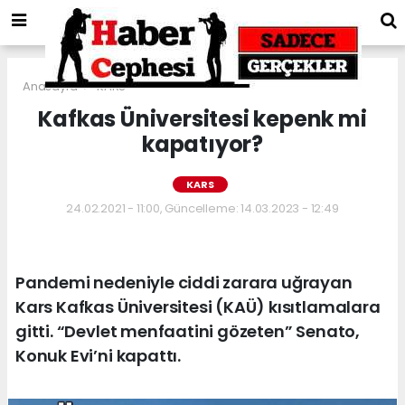
Anasayfa
KARS
Kafkas Üniversitesi kepenk mi
kapatıyor?
KARS
24.02.2021 - 11:00, Güncelleme: 14.03.2023 - 12:49
Pandemi nedeniyle ciddi zarara uğrayan
Kars Kafkas Üniversitesi (KAÜ) kısıtlamalara
gitti. “Devlet menfaatini gözeten” Senato,
Konuk Evi’ni kapattı.