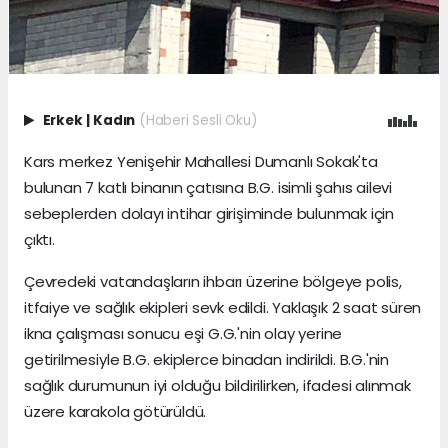
Erkek
|
Kadın
(Haberi Sesli Oku)
Kars merkez Yenişehir Mahallesi Dumanlı Sokak'ta
bulunan 7 katlı binanın çatısına B.G. isimli şahıs ailevi
sebeplerden dolayı intihar girişiminde bulunmak için
çıktı.
Çevredeki vatandaşların ihbarı üzerine bölgeye polis,
itfaiye ve sağlık ekipleri sevk edildi. Yaklaşık 2 saat süren
ikna çalışması sonucu eşi G.G.'nin olay yerine
getirilmesiyle B.G. ekiplerce binadan indirildi. B.G.'nin
sağlık durumunun iyi olduğu bildirilirken, ifadesi alınmak
üzere karakola götürüldü.