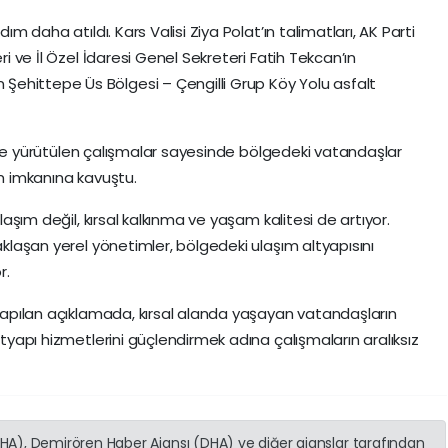
ım daha atıldı. Kars Valisi Ziya Polat’ın talimatları, AK Parti
ri ve İl Özel İdaresi Genel Sekreteri Fatih Tekcan’ın
ehittepe Üs Bölgesi – Çengilli Grup Köy Yolu asfalt
zlikle yürütülen çalışmalar sayesinde bölgedeki vatandaşlar
ım imkanına kavuştu.
ulaşım değil, kırsal kalkınma ve yaşam kalitesi de artıyor.
yaklaşan yerel yönetimler, bölgedeki ulaşım altyapısını
r.
 yapılan açıklamada, kırsal alanda yaşayan vatandaşların
ltyapı hizmetlerini güçlendirmek adına çalışmaların aralıksız
(İHA), Demirören Haber Ajansı (DHA) ve diğer ajanslar tarafından