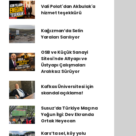
Vali Polat'dan Akbulak'a
hizmet teşekkürü
Kağızman’da Selin
Yaraları Sarılıyor
OSB ve Küçük Sanayi
Sitesi'nde Altyapı ve
Üstyapı Çalışmaları
Aralıksız Sürüyor
Kafkas Üniversitesi için
skandal açıklama!
Susuz’da Türkiye Maçına
Yoğun İlgi: Dev Ekranda
Ortak Heyecan
Kars’ta sel, köy yolu