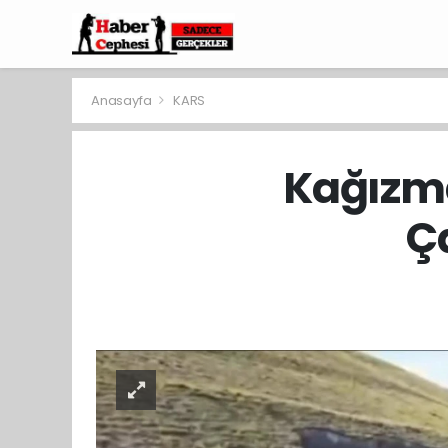
Anasayfa
KARS
Kağızma
Ç