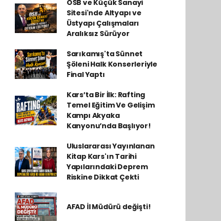
OSB ve Küçük Sanayi
Sitesi'nde Altyapı ve
Üstyapı Çalışmaları
Aralıksız Sürüyor
Sarıkamış'ta Sünnet
Şöleni Halk Konserleriyle
Final Yaptı
Kars’ta Bir İlk: Rafting
Temel Eğitim Ve Gelişim
Kampı Akyaka
Kanyonu’nda Başlıyor!
Uluslararası Yayınlanan
Kitap Kars'ın Tarihi
Yapılarındaki Deprem
Riskine Dikkat Çekti
AFAD İl Müdürü değişti!