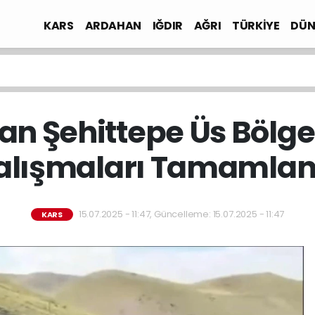
KARS
ARDAHAN
IĞDIR
AĞRI
TÜRKİYE
DÜN
n Şehittepe Üs Bölges
alışmaları Tamamlan
15.07.2025 - 11:47, Güncelleme: 15.07.2025 - 11:47
KARS