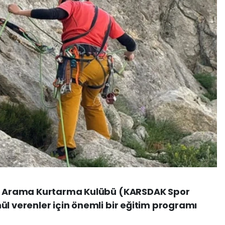
arı Arama Kurtarma Kulübü (KARSDAK Spor
ül verenler için önemli bir eğitim programı