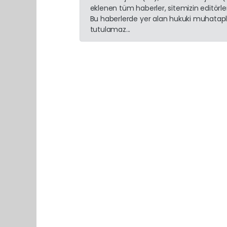
eklenen tüm haberler, sitemizin editörl
Bu haberlerde yer alan hukuki muhatapla
tutulamaz...