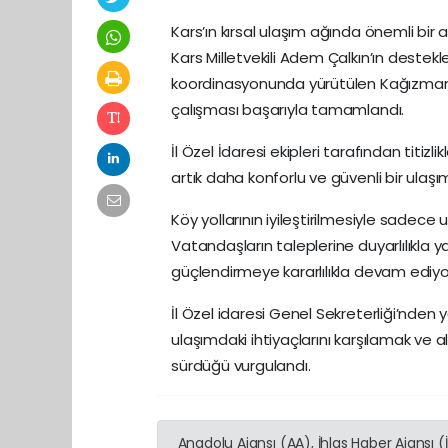
Kars’ın kırsal ulaşım ağında önemli bir ad
Kars Milletvekili Adem Çalkın’ın destekle
koordinasyonunda yürütülen Kağızman Ş
çalışması başarıyla tamamlandı.
İl Özel İdaresi ekipleri tarafından titi
artık daha konforlu ve güvenli bir ulaş
Köy yollarının iyileştirilmesiyle sadece 
Vatandaşların taleplerine duyarlılıkla 
güçlendirmeye kararlılıkla devam ediyo
İl Özel idaresi Genel Sekreterliği’nden
ulaşımdaki ihtiyaçlarını karşılamak ve a
sürdüğü vurgulandı.
Anadolu Ajansı (AA), İhlas Haber Ajansı 