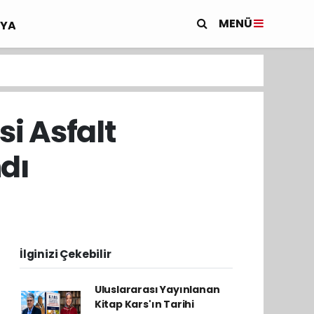
MENÜ
YA
i Asfalt
dı
İlginizi Çekebilir
Uluslararası Yayınlanan
Kitap Kars'ın Tarihi