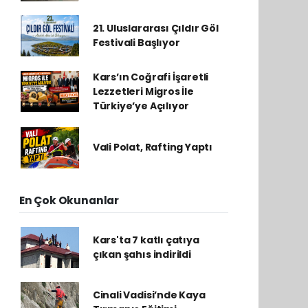
21. Uluslararası Çıldır Göl
Festivali Başlıyor
Kars’ın Coğrafi İşaretli
Lezzetleri Migros İle
Türkiye’ye Açılıyor
Vali Polat, Rafting Yaptı
En Çok Okunanlar
Kars'ta 7 katlı çatıya
çıkan şahıs indirildi
Cinali Vadisi’nde Kaya