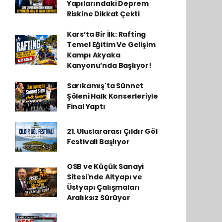
Yapılarındaki Deprem
Riskine Dikkat Çekti
Kars’ta Bir İlk: Rafting
Temel Eğitim Ve Gelişim
Kampı Akyaka
Kanyonu’nda Başlıyor!
Sarıkamış'ta Sünnet
Şöleni Halk Konserleriyle
Final Yaptı
21. Uluslararası Çıldır Göl
Festivali Başlıyor
OSB ve Küçük Sanayi
Sitesi'nde Altyapı ve
Üstyapı Çalışmaları
Aralıksız Sürüyor