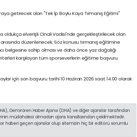
araya getirecek olan "Tek İp Boylu Kaya Tırmanış Eğitimi"
a oldukça elverişli Cinali Vadisi'nde gerçekleştirilecek olan
leri arasında düzenlenecek. Söz konusu tırmanış eğitimine
ımcı belgesine sahip olması ve daha önce yaz dağcılığı
kriterleri karşılayan tüm sporseverlerin eğitime başvuru
lar için son başvuru tarihi 10 Haziran 2026 saat 14.00 olarak
(İHA), Demirören Haber Ajansı (DHA) ve diğer ajanslar tarafından
erinin müdahalesi olmadan ajans kanallarından çekilmektedir.
r haberi geçen ajanslar olup sitemizin hiç bir editörü sorumlu