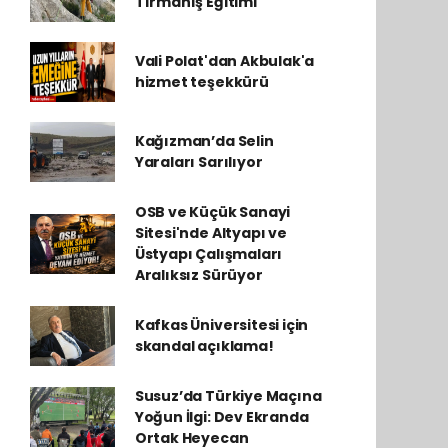
Tırmanış Eğitimi
Vali Polat'dan Akbulak'a
hizmet teşekkürü
Kağızman’da Selin
Yaraları Sarılıyor
OSB ve Küçük Sanayi
Sitesi'nde Altyapı ve
Üstyapı Çalışmaları
Aralıksız Sürüyor
Kafkas Üniversitesi için
skandal açıklama!
Susuz’da Türkiye Maçına
Yoğun İlgi: Dev Ekranda
Ortak Heyecan