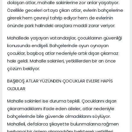
dolaşan atlar, mahalle sakinlerine zor anlar yaşatıyor.
Özellikle geceleri ortaya çıkan atlar, evlerin bahçelerine
girerek hem çevreyi tahrip ediyor hem de evlerinin
önünde park halindeki araçlara maddi zarar veriyor.
Mahallede yaşayan vatandaşlar, çocuklarının güvenliği
konusunda endişeli. Bahçelerinde oyun oynayan
çocuklar, başıboş atlar nedeniyle artık dışarı çıkamaz
hale geldi. Mahalle sakinleri, yetkililerden bir an önce
çözüm bekliyor.
BAŞIBOŞ ATLAR YÜZÜNDEN ÇOCUKLAR EVLERE HAPİS
OLDULAR
Mahalle sakinleri ise duruma tepkili. Çocuklarını dışarı
çıkaramadıklarını ifade eden aileler, atlar nedeniyle
bahçelerinde bile güvende olmadıklarını söylüyor.
Mahalleli, defalarca şikayette bulunmalarına rağmen
herhangi bir önlem alınmadığını belirterek yetkilileri