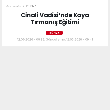
Anasayfa
DÜNYA
Cinali Vadisi’nde Kaya
Tırmanış Eğitimi
DÜNYA
12.06.2026 - 09:39, Güncelleme: 12.06.2026 - 09:41
Kars Dağcılık ve Doğa Sporları Arama
Kurtarma Kulübü (KARSDAK Spor Kulübü),
dağcılık sporuna gönül verenler için önemli
bir eğitim programı başlatıyor.