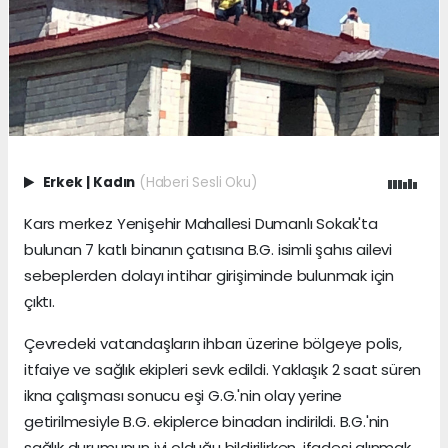
Erkek
|
Kadın
(Haberi Sesli Oku)
Kars merkez Yenişehir Mahallesi Dumanlı Sokak'ta
bulunan 7 katlı binanın çatısına B.G. isimli şahıs ailevi
sebeplerden dolayı intihar girişiminde bulunmak için
çıktı.
Çevredeki vatandaşların ihbarı üzerine bölgeye polis,
itfaiye ve sağlık ekipleri sevk edildi. Yaklaşık 2 saat süren
ikna çalışması sonucu eşi G.G.'nin olay yerine
getirilmesiyle B.G. ekiplerce binadan indirildi. B.G.'nin
sağlık durumunun iyi olduğu bildirilirken, ifadesi alınmak