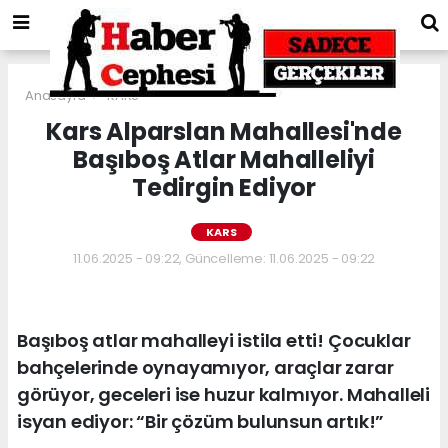
Anasayfa
KARS
Kars Alparslan Mahallesi'nde
Başıboş Atlar Mahalleliyi
Tedirgin Ediyor
KARS
11.06.2025 - 09:22, Güncelleme: 11.06.2025 - 09:22
Başıboş atlar mahalleyi istila etti! Çocuklar
bahçelerinde oynayamıyor, araçlar zarar
görüyor, geceleri ise huzur kalmıyor. Mahalleli
isyan ediyor: “Bir çözüm bulunsun artık!”