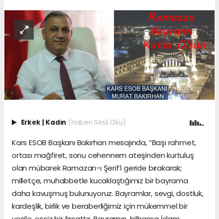
Erkek
|
Kadın
(Haberi Sesli Oku)
Kars ESOB Başkanı Bakırhan mesajında, “Başı rahmet,
ortası mağfiret, sonu cehennem ateşinden kurtuluş
olan mübarek Ramazan-ı Şerif’i geride bırakarak;
milletçe, muhabbetle kucaklaştığımız bir bayrama
daha kavuşmuş bulunuyoruz. Bayramlar, sevgi, dostluk,
kardeşlik, birlik ve beraberliğimiz için mükemmel bir
vesile, eşsiz bir fırsattır. Bayramın, bilhassa İslam