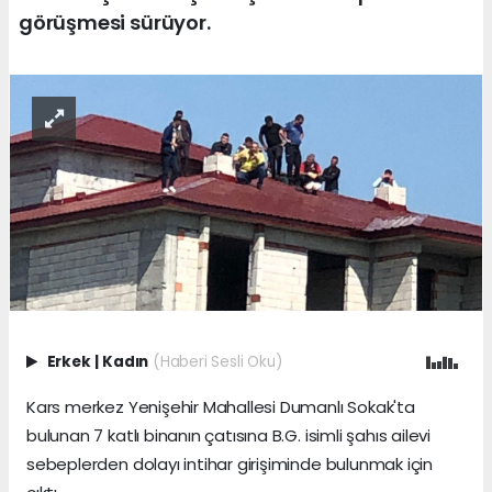
görüşmesi sürüyor.
Erkek
|
Kadın
(Haberi Sesli Oku)
Kars merkez Yenişehir Mahallesi Dumanlı Sokak'ta
bulunan 7 katlı binanın çatısına B.G. isimli şahıs ailevi
sebeplerden dolayı intihar girişiminde bulunmak için