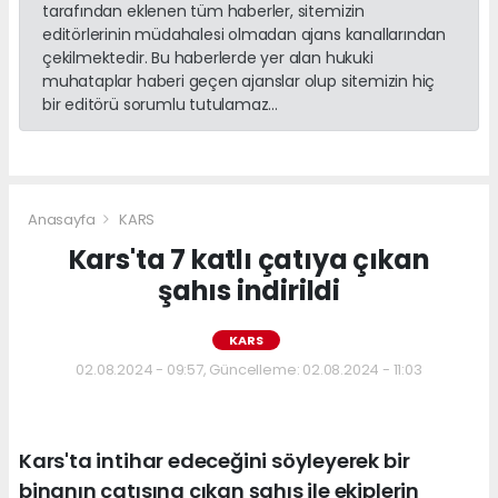
tarafından eklenen tüm haberler, sitemizin
editörlerinin müdahalesi olmadan ajans kanallarından
çekilmektedir. Bu haberlerde yer alan hukuki
muhataplar haberi geçen ajanslar olup sitemizin hiç
bir editörü sorumlu tutulamaz...
Anasayfa
KARS
Kars'ta 7 katlı çatıya çıkan
şahıs indirildi
KARS
02.08.2024 - 09:57, Güncelleme: 02.08.2024 - 11:03
Kars'ta intihar edeceğini söyleyerek bir
binanın çatısına çıkan şahıs ile ekiplerin