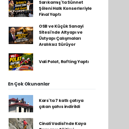
Sarıkamış'ta Sünnet
Şöleni Halk Konserleriyle
Final Yaptı
OSB ve Küçük Sanayi
Sitesi'nde Altyapı ve
Üstyapı Çalışmaları
Aralıksız Sürüyor
Vali Polat, Rafting Yaptı
En Çok Okunanlar
Kars'ta 7 katlı çatıya
çıkan şahıs indirildi
Cinali Vadisi’nde Kaya