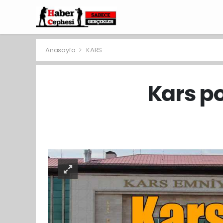
Anasayfa
KARS
Kars po