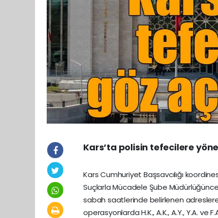
Kars’ta polisin tefecilere yön
Kars Cumhuriyet Başsavcılığı koordines
Suçlarla Mücadele Şube Müdürlüğünce t
sabah saatlerinde belirlenen adresle
operasyonlarda H.K., A.K., A.Y., Y.A. ve F.