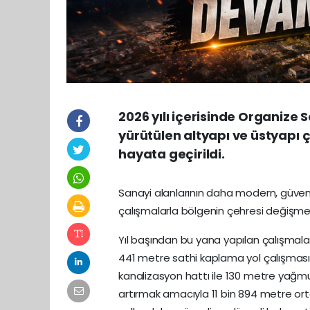
2026 yılı içerisinde Organize 
yürütülen altyapı ve üstyapı
hayata geçirildi.
Sanayi alanlarının daha modern, güvenli 
çalışmalarla bölgenin çehresi değişm
Yıl başından bu yana yapılan çalışmal
441 metre sathi kaplama yol çalışması 
kanalizasyon hattı ile 130 metre yağmur
artırmak amacıyla 11 bin 894 metre or