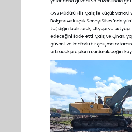
yollar daha güvenli ve düzenli hale getir
OSB Müdürü Filiz Çalış ile Küçük Sanayi
Bölgesi ve Küçük Sanayi Sitesi'nde yür
taşıdığını belirterek, altyapı ve üsty
edeceğini ifade etti. Çalış ve Çinan, y
güvenli ve konforlu bir çalışma ortamı
artıracak projelerin sürdürüleceğini kay