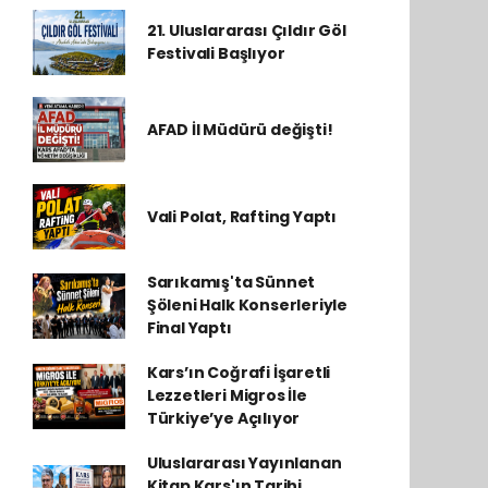
21. Uluslararası Çıldır Göl
Festivali Başlıyor
AFAD İl Müdürü değişti!
Vali Polat, Rafting Yaptı
Sarıkamış'ta Sünnet
Şöleni Halk Konserleriyle
Final Yaptı
Kars’ın Coğrafi İşaretli
Lezzetleri Migros İle
Türkiye’ye Açılıyor
Uluslararası Yayınlanan
Kitap Kars'ın Tarihi