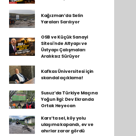
Kağızman’da Selin
Yaraları Sarılıyor
OSB ve Küçük Sanayi
Sitesi'nde Altyapı ve
Üstyapı Çalışmaları
Aralıksız Sürüyor
Kafkas Üniversitesi için
skandal açıklama!
Susuz’da Türkiye Maçına
Yoğun İlgi: Dev Ekranda
Ortak Heyecan
Kars’ta sel, köy yolu
ulaşıma kapandı, ev ve
ahırlar zarar gördü