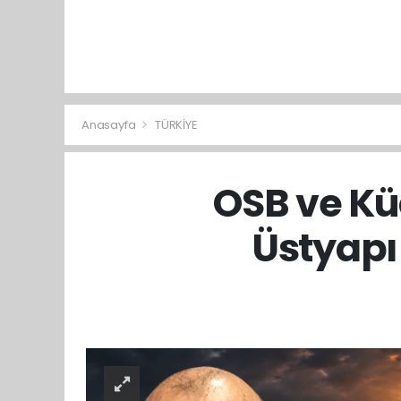
Anasayfa
TÜRKİYE
OSB ve Kü
Üstyapı