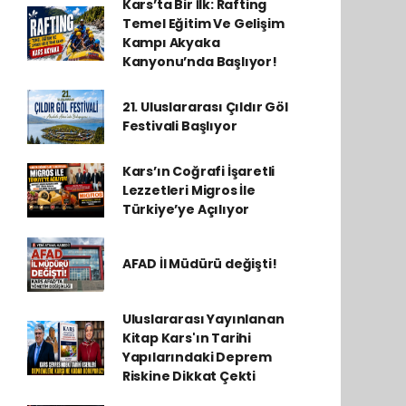
Kars’ta Bir İlk: Rafting
Temel Eğitim Ve Gelişim
Kampı Akyaka
Kanyonu’nda Başlıyor!
21. Uluslararası Çıldır Göl
Festivali Başlıyor
Kars’ın Coğrafi İşaretli
Lezzetleri Migros İle
Türkiye’ye Açılıyor
AFAD İl Müdürü değişti!
Uluslararası Yayınlanan
Kitap Kars'ın Tarihi
Yapılarındaki Deprem
Riskine Dikkat Çekti