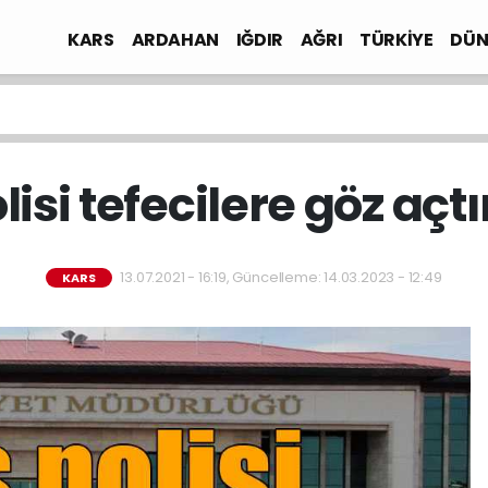
KARS
ARDAHAN
IĞDIR
AĞRI
TÜRKİYE
DÜN
lisi tefecilere göz açt
13.07.2021 - 16:19, Güncelleme: 14.03.2023 - 12:49
KARS