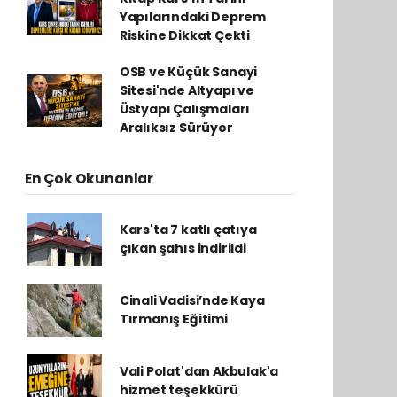
Yapılarındaki Deprem
Riskine Dikkat Çekti
OSB ve Küçük Sanayi
Sitesi'nde Altyapı ve
Üstyapı Çalışmaları
Aralıksız Sürüyor
En Çok Okunanlar
Kars'ta 7 katlı çatıya
çıkan şahıs indirildi
Cinali Vadisi’nde Kaya
Tırmanış Eğitimi
Vali Polat'dan Akbulak'a
hizmet teşekkürü