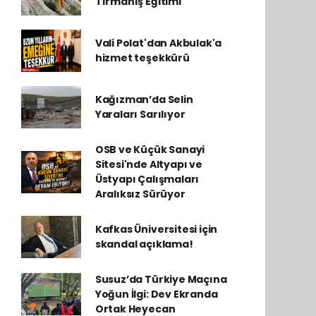
Tırmanış Eğitimi
Vali Polat'dan Akbulak'a
hizmet teşekkürü
Kağızman’da Selin
Yaraları Sarılıyor
OSB ve Küçük Sanayi
Sitesi'nde Altyapı ve
Üstyapı Çalışmaları
Aralıksız Sürüyor
Kafkas Üniversitesi için
skandal açıklama!
Susuz’da Türkiye Maçına
Yoğun İlgi: Dev Ekranda
Ortak Heyecan