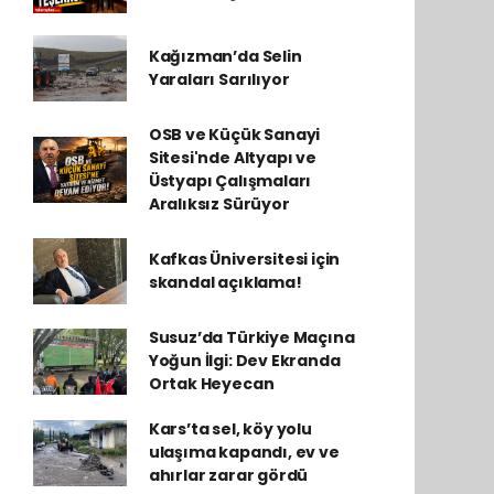
Kağızman’da Selin
Yaraları Sarılıyor
OSB ve Küçük Sanayi
Sitesi'nde Altyapı ve
Üstyapı Çalışmaları
Aralıksız Sürüyor
Kafkas Üniversitesi için
skandal açıklama!
Susuz’da Türkiye Maçına
Yoğun İlgi: Dev Ekranda
Ortak Heyecan
Kars’ta sel, köy yolu
ulaşıma kapandı, ev ve
ahırlar zarar gördü