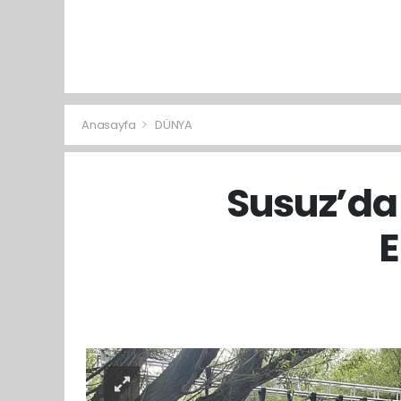
Anasayfa
DÜNYA
Susuz’da 
E