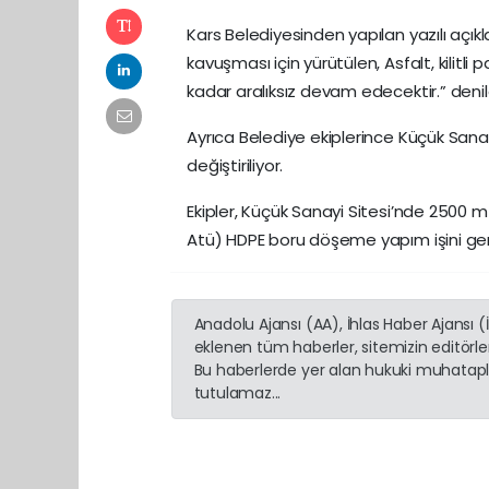
Kars Belediyesinden yapılan yazılı açı
kavuşması için yürütülen, Asfalt, kilitl
kadar aralıksız devam edecektir.” denil
Ayrıca Belediye ekiplerince Küçük Sanay
değiştiriliyor.
Ekipler, Küçük Sanayi Sitesi’nde 2500 mt
Atü) HDPE boru döşeme yapım işini gerç
Anadolu Ajansı (AA), İhlas Haber Ajansı 
eklenen tüm haberler, sitemizin editörl
Bu haberlerde yer alan hukuki muhatapla
tutulamaz...