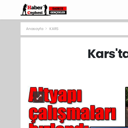
Anasayfa
KARS
Kars't