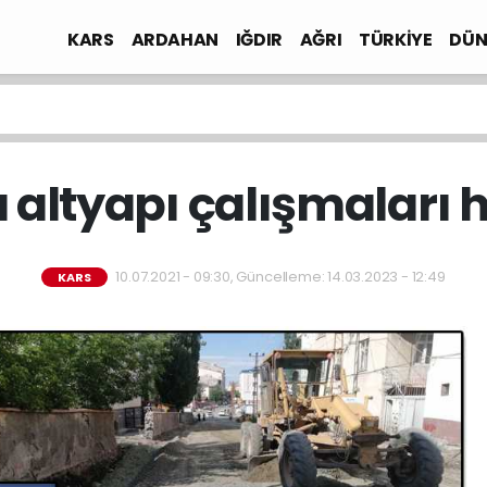
KARS
ARDAHAN
IĞDIR
AĞRI
TÜRKİYE
DÜN
a altyapı çalışmaları h
10.07.2021 - 09:30, Güncelleme: 14.03.2023 - 12:49
KARS