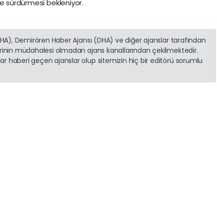
de sürdürmesi bekleniyor.
(İHA), Demirören Haber Ajansı (DHA) ve diğer ajanslar tarafından
erinin müdahalesi olmadan ajans kanallarından çekilmektedir.
r haberi geçen ajanslar olup sitemizin hiç bir editörü sorumlu