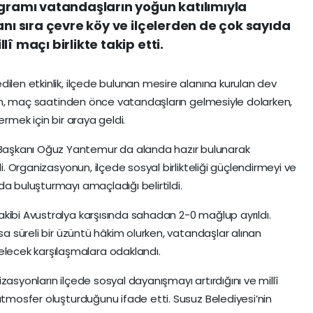
ogramı vatandaşların yoğun katılımıyla
anı sıra çevre köy ve ilçelerden de çok sayıda
î maçı birlikte takip etti.
ilen etkinlik, ilçede bulunan mesire alanına kurulan dev
Alan, maç saatinden önce vatandaşların gelmesiyle dolarken,
ermek için bir araya geldi.
aşkanı Oğuz Yantemur da alanda hazır bulunarak
di. Organizasyonun, ilçede sosyal birlikteliği güçlendirmeyi ve
a buluşturmayı amaçladığı belirtildi.
kibi Avustralya karşısında sahadan 2-0 mağlup ayrıldı.
ısa süreli bir üzüntü hâkim olurken, vatandaşlar alınan
ecek karşılaşmalara odaklandı.
anizasyonların ilçede sosyal dayanışmayı artırdığını ve millî
atmosfer oluşturduğunu ifade etti. Susuz Belediyesi’nin