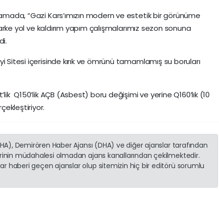
klamada, “Gazi Kars’ımızın modern ve estetik bir görünüme
i parke yol ve kaldırım yapım çalışmalarımız sezon sonuna
di.
i Sitesi içerisinde kırık ve ömrünü tamamlamış su boruları
’lik Q150’lik AÇB (Asbest) boru değişimi ve yerine Q160’lık (10
ekleştiriyor.
(İHA), Demirören Haber Ajansı (DHA) ve diğer ajanslar tarafından
erinin müdahalesi olmadan ajans kanallarından çekilmektedir.
r haberi geçen ajanslar olup sitemizin hiç bir editörü sorumlu