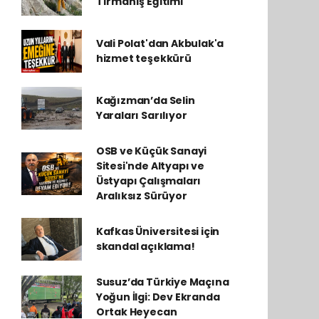
Tırmanış Eğitimi
Vali Polat'dan Akbulak'a
hizmet teşekkürü
Kağızman’da Selin
Yaraları Sarılıyor
OSB ve Küçük Sanayi
Sitesi'nde Altyapı ve
Üstyapı Çalışmaları
Aralıksız Sürüyor
Kafkas Üniversitesi için
skandal açıklama!
Susuz’da Türkiye Maçına
Yoğun İlgi: Dev Ekranda
Ortak Heyecan