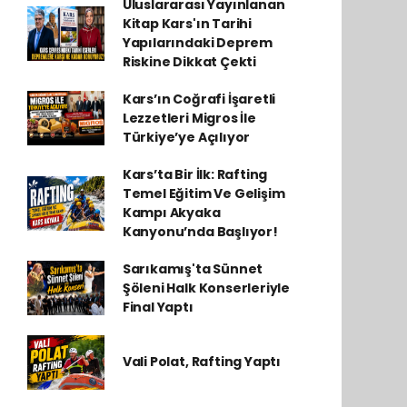
Uluslararası Yayınlanan
Kitap Kars'ın Tarihi
Yapılarındaki Deprem
Riskine Dikkat Çekti
Kars’ın Coğrafi İşaretli
Lezzetleri Migros İle
Türkiye’ye Açılıyor
Kars’ta Bir İlk: Rafting
Temel Eğitim Ve Gelişim
Kampı Akyaka
Kanyonu’nda Başlıyor!
Sarıkamış'ta Sünnet
Şöleni Halk Konserleriyle
Final Yaptı
Vali Polat, Rafting Yaptı