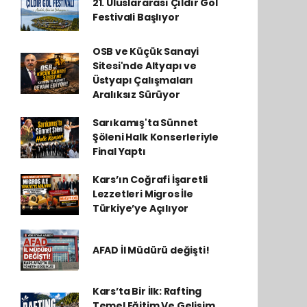
21. Uluslararası Çıldır Göl
Festivali Başlıyor
OSB ve Küçük Sanayi
Sitesi'nde Altyapı ve
Üstyapı Çalışmaları
Aralıksız Sürüyor
Sarıkamış'ta Sünnet
Şöleni Halk Konserleriyle
Final Yaptı
Kars’ın Coğrafi İşaretli
Lezzetleri Migros İle
Türkiye’ye Açılıyor
AFAD İl Müdürü değişti!
Kars’ta Bir İlk: Rafting
Temel Eğitim Ve Gelişim