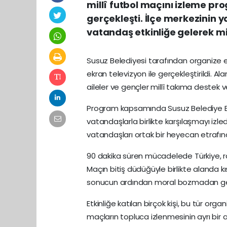
millî futbol maçını izleme pr
gerçekleşti. İlçe merkezinin y
vatandaş etkinliğe gelerek mill
Susuz Belediyesi tarafından organize ed
ekran televizyon ile gerçekleştirildi. 
aileler ve gençler millî takıma destek v
Program kapsamında Susuz Belediye B
vatandaşlarla birlikte karşılaşmayı izle
vatandaşları ortak bir heyecan etrafınd
90 dakika süren mücadelede Türkiye, ra
Maçın bitiş düdüğüyle birlikte alanda k
sonucun ardından moral bozmadan gel
Etkinliğe katılan birçok kişi, bu tür org
maçların topluca izlenmesinin ayrı bir 