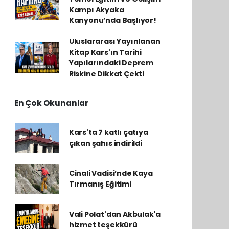
Kampı Akyaka
Kanyonu’nda Başlıyor!
Uluslararası Yayınlanan
Kitap Kars'ın Tarihi
Yapılarındaki Deprem
Riskine Dikkat Çekti
En Çok Okunanlar
Kars'ta 7 katlı çatıya
çıkan şahıs indirildi
Cinali Vadisi’nde Kaya
Tırmanış Eğitimi
Vali Polat'dan Akbulak'a
hizmet teşekkürü