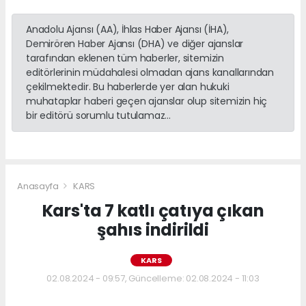
Anadolu Ajansı (AA), İhlas Haber Ajansı (İHA),
Demirören Haber Ajansı (DHA) ve diğer ajanslar
tarafından eklenen tüm haberler, sitemizin
editörlerinin müdahalesi olmadan ajans kanallarından
çekilmektedir. Bu haberlerde yer alan hukuki
muhataplar haberi geçen ajanslar olup sitemizin hiç
bir editörü sorumlu tutulamaz...
Anasayfa
KARS
Kars'ta 7 katlı çatıya çıkan
şahıs indirildi
KARS
02.08.2024 - 09:57, Güncelleme: 02.08.2024 - 11:03