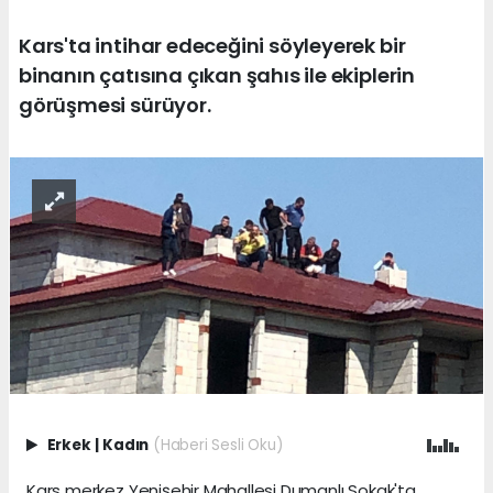
Kars'ta intihar edeceğini söyleyerek bir
binanın çatısına çıkan şahıs ile ekiplerin
görüşmesi sürüyor.
Erkek
|
Kadın
(Haberi Sesli Oku)
Kars merkez Yenişehir Mahallesi Dumanlı Sokak'ta