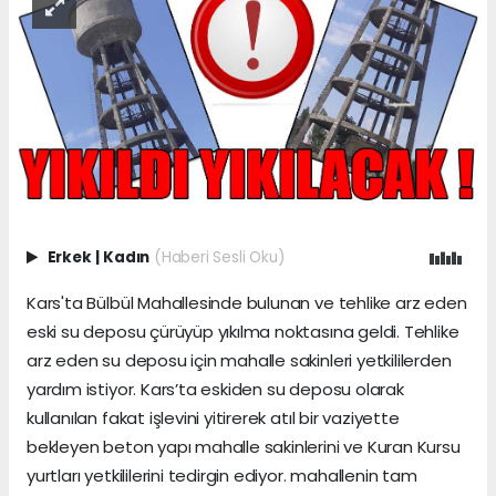
Erkek
|
Kadın
(Haberi Sesli Oku)
Kars'ta Bülbül Mahallesinde bulunan ve tehlike arz eden
eski su deposu çürüyüp yıkılma noktasına geldi. Tehlike
arz eden su deposu için mahalle sakinleri yetkililerden
yardım istiyor. Kars’ta eskiden su deposu olarak
kullanılan fakat işlevini yitirerek atıl bir vaziyette
bekleyen beton yapı mahalle sakinlerini ve Kuran Kursu
yurtları yetkililerini tedirgin ediyor. mahallenin tam