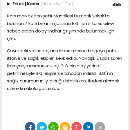
Erkek
|
Kadın
(Haberi Sesli Oku)
Kars merkez Yenişehir Mahallesi Dumanlı Sokak'ta
bulunan 7 katlı binanın çatısına B.G. isimli şahıs ailevi
sebeplerden dolayı intihar girişiminde bulunmak için
çıktı.
Çevredeki vatandaşların ihbarı üzerine bölgeye polis,
itfaiye ve sağlık ekipleri sevk edildi. Yaklaşık 2 saat süren
ikna çalışması sonucu eşi G.G.'nin olay yerine
getirilmesiyle B.G. ekiplerce binadan indirildi. B.G.'nin
sağlık durumunun iyi olduğu bildirilirken, ifadesi alınmak
üzere karakola götürüldü.