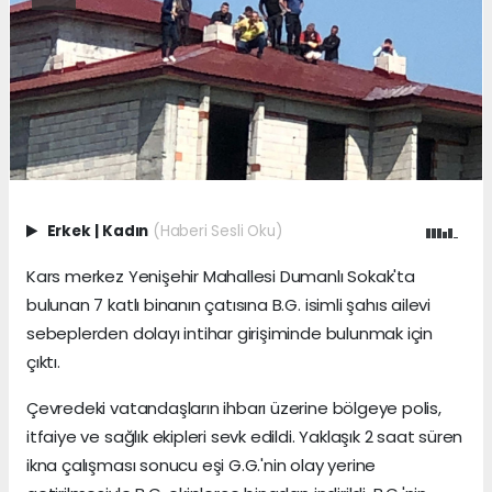
Erkek
|
Kadın
(Haberi Sesli Oku)
Kars merkez Yenişehir Mahallesi Dumanlı Sokak'ta
bulunan 7 katlı binanın çatısına B.G. isimli şahıs ailevi
sebeplerden dolayı intihar girişiminde bulunmak için
çıktı.
Çevredeki vatandaşların ihbarı üzerine bölgeye polis,
itfaiye ve sağlık ekipleri sevk edildi. Yaklaşık 2 saat süren
ikna çalışması sonucu eşi G.G.'nin olay yerine