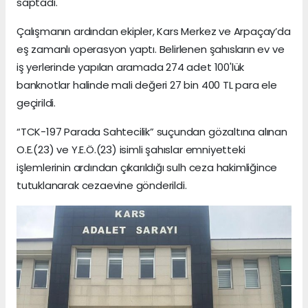
saptadı.
Çalışmanın ardından ekipler, Kars Merkez ve Arpaçay’da
eş zamanlı operasyon yaptı. Belirlenen şahısların ev ve
iş yerlerinde yapılan aramada 274 adet 100'lük
banknotlar halinde mali değeri 27 bin 400 TL para ele
geçirildi.
“TCK-197 Parada Sahtecilik” suçundan gözaltına alınan
O.E.(23) ve Y.E.Ö.(23) isimli şahıslar emniyetteki
işlemlerinin ardından çıkarıldığı sulh ceza hakimliğince
tutuklanarak cezaevine gönderildi.