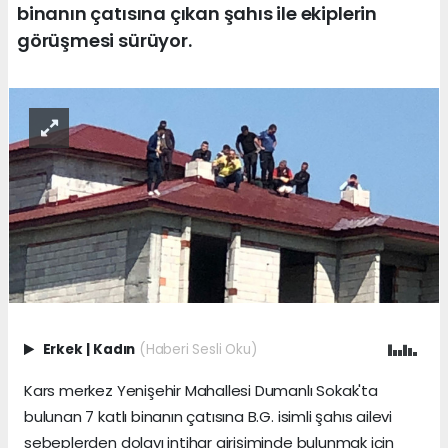
binanın çatısına çıkan şahıs ile ekiplerin
görüşmesi sürüyor.
Erkek
|
Kadın
(Haberi Sesli Oku)
Kars merkez Yenişehir Mahallesi Dumanlı Sokak'ta
bulunan 7 katlı binanın çatısına B.G. isimli şahıs ailevi
sebeplerden dolayı intihar girişiminde bulunmak için