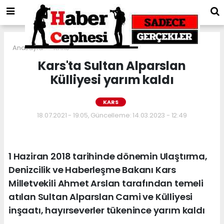
Anasayfa
KARS
Kars'ta Sultan Alparslan
Külliyesi yarım kaldı
KARS
18.07.2021 - 19:05, Güncelleme: 14.03.2023 - 12:49
1 Haziran 2018 tarihinde dönemin Ulaştırma,
Denizcilik ve Haberleşme Bakanı Kars
Milletvekili Ahmet Arslan tarafından temeli
atılan Sultan Alparslan Cami ve Külliyesi
inşaatı, hayırseverler tükenince yarım kaldı