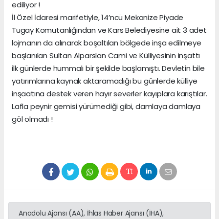
ediliyor !
İl Özel İdaresi marifetiyle, 14’ncü Mekanize Piyade
Tugay Komutanlığından ve Kars Belediyesine ait 3 adet
lojmanın da alınarak boşaltılan bölgede inşa edilmeye
başlanılan Sultan Alparslan Cami ve Külliyesinin inşattı
ilk günlerde hummalı bir şekilde başlamıştı. Devletin bile
yatırımlarına kaynak aktaramadığı bu günlerde külliye
inşaatına destek veren hayır severler kayıplara karıştılar.
Lafla peynir gemisi yürümediği gibi, damlaya damlaya
göl olmadı !
Anadolu Ajansı (AA), İhlas Haber Ajansı (İHA),