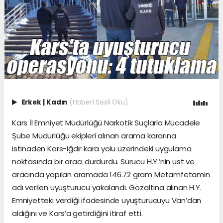
Erkek
|
Kadın
(Haberi Sesli Oku)
Kars İl Emniyet Müdürlüğü Narkotik Suçlarla Mücadele
Şube Müdürlüğü ekipleri alınan arama kararına
istinaden Kars-Iğdır kara yolu üzerindeki uygulama
noktasında bir aracı durdurdu. Sürücü H.Y.’nin üst ve
aracında yapılan aramada 146.72 gram Metamfetamin
adı verilen uyuşturucu yakalandı. Gözaltına alınan H.Y.
Emniyetteki verdiği ifadesinde uyuşturucuyu Van’dan
aldığını ve Kars’a getirdiğini itiraf etti.