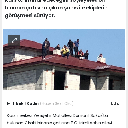
binanın çatısına çıkan şahıs ile ekiplerin
görüşmesi sürüyor.
Erkek
|
Kadın
(Haberi Sesli Oku)
Kars merkez Yenişehir Mahallesi Dumanlı Sokak'ta
bulunan 7 katlı binanın çatısına B.G. isimli şahıs ailevi