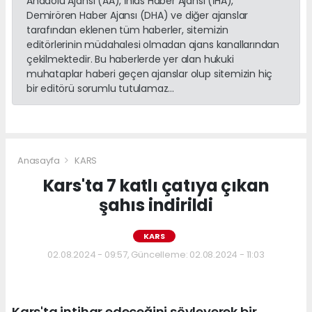
Anadolu Ajansı (AA), İhlas Haber Ajansı (İHA),
Demirören Haber Ajansı (DHA) ve diğer ajanslar
tarafından eklenen tüm haberler, sitemizin
editörlerinin müdahalesi olmadan ajans kanallarından
çekilmektedir. Bu haberlerde yer alan hukuki
muhataplar haberi geçen ajanslar olup sitemizin hiç
bir editörü sorumlu tutulamaz...
Anasayfa
KARS
Kars'ta 7 katlı çatıya çıkan
şahıs indirildi
KARS
02.08.2024 - 09:57, Güncelleme: 02.08.2024 - 11:03
Kars'ta intihar edeceğini söyleyerek bir