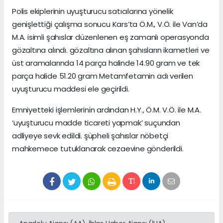
Polis ekiplerinin uyuşturucu satıcılarına yönelik
genişlettiği çalışma sonucu Kars’ta Ö.M., V.Ö. ile Van’da
M.A. isimli şahıslar düzenlenen eş zamanlı operasyonda
gözaltına alındı. gözaltına alınan şahısların ikametleri ve
üst aramalarında 14 parça halinde 14.90 gram ve tek
parça halide 51.20 gram Metamfetamin adı verilen
uyuşturucu maddesi ele geçirildi.
Emniyetteki işlemlerinin ardından H.Y., Ö.M. V.Ö. ile M.A.
‘uyuşturucu madde ticareti yapmak’ suçundan
adliyeye sevk edildi. şüpheli şahıslar nöbetçi
mahkemece tutuklanarak cezaevine gönderildi.