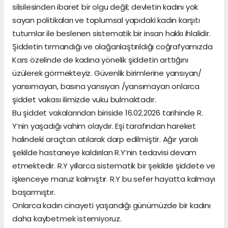
silsilesinden ibaret bir olgu değil; devletin kadını yok
sayan politikaları ve toplumsal yapıdaki kadın karşıtı
tutumlar ile beslenen sistematik bir insan hakkı ihlalidir.
Şiddetin tırmandığı ve olağanlaştırıldığı coğrafyamızda
Kars özelinde de kadına yönelik şiddetin arttığını
üzülerek görmekteyiz. Güvenlik birimlerine yansıyan/
yansımayan, basına yansıyan /yansımayan onlarca
şiddet vakası ilimizde vuku bulmaktadır.
Bu şiddet vakalarından biriside 16.02.2026 tarihinde R.
Y’nin yaşadığı vahim olaydır. Eşi tarafından hareket
halindeki araçtan atılarak darp edilmiştir. Ağır yaralı
şekilde hastaneye kaldırılan R.Y’nin tedavisi devam
etmektedir. R.Y yıllarca sistematik bir şekilde şiddete ve
işkenceye maruz kalmıştır. R.Y bu sefer hayatta kalmayı
başarmıştır.
Onlarca kadın cinayeti yaşandığı günümüzde bir kadını
daha kaybetmek istemiyoruz.