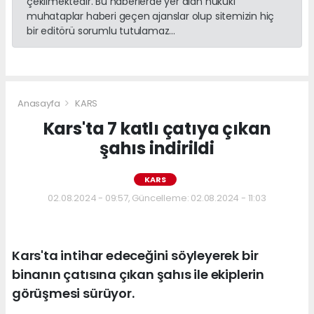
çekilmektedir. Bu haberlerde yer alan hukuki
muhataplar haberi geçen ajanslar olup sitemizin hiç
bir editörü sorumlu tutulamaz...
Anasayfa
KARS
Kars'ta 7 katlı çatıya çıkan
şahıs indirildi
KARS
02.08.2024 - 09:57, Güncelleme: 02.08.2024 - 11:03
Kars'ta intihar edeceğini söyleyerek bir
binanın çatısına çıkan şahıs ile ekiplerin
görüşmesi sürüyor.