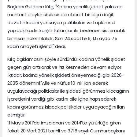
Başkanı Güldane Kılıç, "Kadına yönelik şiddet yalnızca
münferit olaylar silsilesinden ibaret bir olgu değil;
devletin kadını yok sayan politikaları ve toplumsal
yapıdaki kadın karşıtı tutumlar ile beslenen sistematik
bir insan hakkı ihlalidir. Son 24 saatte 6, 1,5 ayda 75
kadın cinayeti işlendi" dedi.
Kılıç açıklamasını şöyle sürdürdü: Kadına yönelik şiddet
geçen gün artırarak ve hız kesmeden devam ediyor.
İktidar, kadına yönelik şiddeti önleyemediği gibi 2026-
2035 dönemini 'Aile ve Nüfus 10 Yılı' ilan ederek
uygulayacağı politikalar ile şiddeti görünmez kılacağının
işaretlerini verdiği gibi kadını aile içine hapsederek
kadını görünmez kılacak politikalar uygulayacağını ilan
etmiştir.
11 Mayıs 2011'de imzalanan ve 2014'te yürürlüğe giren
fakat 20 Mart 2021 tarihli ve 3718 sayılı Cumhurbaşkanı