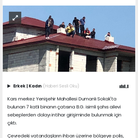
Erkek
|
Kadın
(Haberi Sesli Oku)
Kars merkez Yenişehir Mahallesi Dumanlı Sokak'ta
bulunan 7 katlı binanın çatısına B.G. isimli şahıs ailevi
sebeplerden dolayı intihar girişiminde bulunmak için
çıktı.
Çevredeki vatandaşların ihbarı üzerine bölgeye polis,