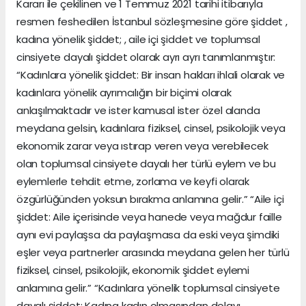
Kararı ile çekilinen ve 1 Temmuz 2021 tarihi itibarıyla
resmen feshedilen İstanbul sözleşmesine göre şiddet ,
kadına yönelik şiddet; , aile içi şiddet ve toplumsal
cinsiyete dayalı şiddet olarak ayrı ayrı tanımlanmıştır:
“Kadınlara yönelik şiddet: Bir insan hakları ihlali olarak ve
kadınlara yönelik ayrımcılığın bir biçimi olarak
anlaşılmaktadır ve ister kamusal ister özel alanda
meydana gelsin, kadınlara fiziksel, cinsel, psikolojik veya
ekonomik zarar veya ıstırap veren veya verebilecek
olan toplumsal cinsiyete dayalı her türlü eylem ve bu
eylemlerle tehdit etme, zorlama ve keyfi olarak
özgürlüğünden yoksun bırakma anlamına gelir.” “Aile içi
şiddet: Aile içerisinde veya hanede veya mağdur faille
aynı evi paylaşsa da paylaşmasa da eski veya şimdiki
eşler veya partnerler arasında meydana gelen her türlü
fiziksel, cinsel, psikolojik, ekonomik şiddet eylemi
anlamına gelir.” “Kadınlara yönelik toplumsal cinsiyete
dayalı şiddet: Kadına kadın olmasından dolayı