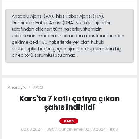
Anadolu Ajansı (AA), İhlas Haber Ajansı (İHA),
Demirören Haber Ajansı (DHA) ve diğer ajanslar
tarafından eklenen tüm haberler, sitemizin
editörlerinin müdahalesi olmadan ajans kanallarından
çekilmektedir. Bu haberlerde yer alan hukuki
muhataplar haberi geçen ajanslar olup sitemizin hiç
bir editörü sorumlu tutulamaz...
Anasayfa
KARS
Kars'ta 7 katlı çatıya çıkan
şahıs indirildi
KARS
02.08.2024 - 09:57, Güncelleme: 02.08.2024 - 11:03