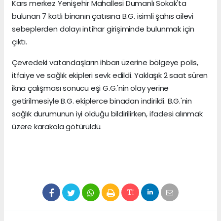
Kars merkez Yenişehir Mahallesi Dumanlı Sokak'ta
bulunan 7 katlı binanın çatısına B.G. isimli şahıs ailevi
sebeplerden dolayı intihar girişiminde bulunmak için
çıktı.
Çevredeki vatandaşların ihbarı üzerine bölgeye polis,
itfaiye ve sağlık ekipleri sevk edildi. Yaklaşık 2 saat süren
ikna çalışması sonucu eşi G.G.'nin olay yerine
getirilmesiyle B.G. ekiplerce binadan indirildi. B.G.'nin
sağlık durumunun iyi olduğu bildirilirken, ifadesi alınmak
üzere karakola götürüldü.