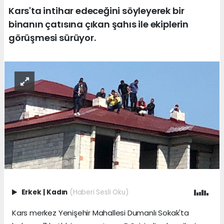
Kars'ta intihar edeceğini söyleyerek bir
binanın çatısına çıkan şahıs ile ekiplerin
görüşmesi sürüyor.
Erkek
|
Kadın
(Haberi Sesli Oku)
Kars merkez Yenişehir Mahallesi Dumanlı Sokak'ta