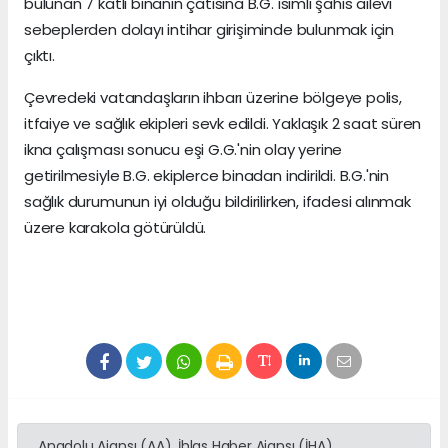
bulunan 7 katlı binanın çatısına B.G. isimli şahıs ailevi
sebeplerden dolayı intihar girişiminde bulunmak için
çıktı.
Çevredeki vatandaşların ihbarı üzerine bölgeye polis,
itfaiye ve sağlık ekipleri sevk edildi. Yaklaşık 2 saat süren
ikna çalışması sonucu eşi G.G.'nin olay yerine
getirilmesiyle B.G. ekiplerce binadan indirildi. B.G.'nin
sağlık durumunun iyi olduğu bildirilirken, ifadesi alınmak
üzere karakola götürüldü.
Anadolu Ajansı (AA), İhlas Haber Ajansı (İHA),