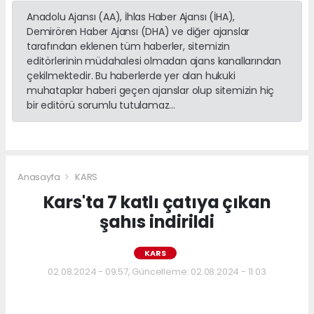
Anadolu Ajansı (AA), İhlas Haber Ajansı (İHA),
Demirören Haber Ajansı (DHA) ve diğer ajanslar
tarafından eklenen tüm haberler, sitemizin
editörlerinin müdahalesi olmadan ajans kanallarından
çekilmektedir. Bu haberlerde yer alan hukuki
muhataplar haberi geçen ajanslar olup sitemizin hiç
bir editörü sorumlu tutulamaz...
Anasayfa
KARS
Kars'ta 7 katlı çatıya çıkan
şahıs indirildi
KARS
02.08.2024 - 09:57, Güncelleme: 02.08.2024 - 11:03